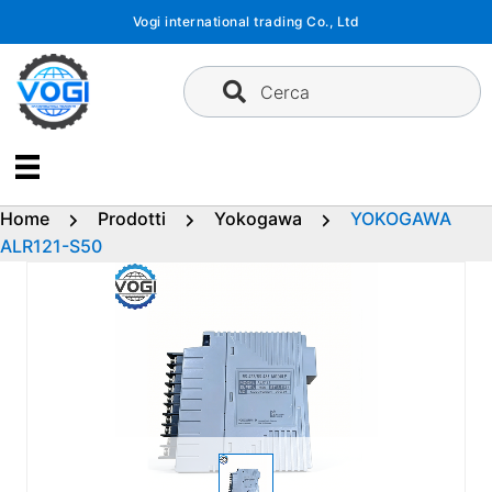
Vai
Vogi international trading Co., Ltd
al
contenuto
Cerca
Home
Prodotti
Yokogawa
YOKOGAWA
ALR121-S50