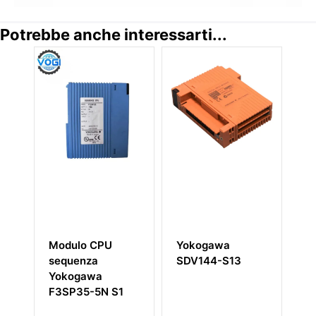
Potrebbe anche interessarti...
o CPU
Yokogawa
Modulo
nza
SDV144-S13
processore
awa
Yokogawa
5-5N S1
CP451-10
/CP451-50