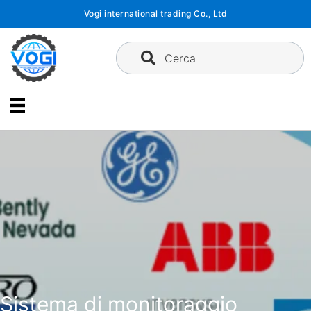
Vai
Vogi international trading Co., Ltd
al
contenuto
Cerca
Sistema di monitoraggio