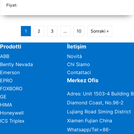
Fiyat:
1
2
3
…
10
Sonraki »
Prodotti
İletişim
ABB
Novità
Bently Nevada
Chi Siamo
Emerson
Contattaci
Merkez Ofis
EPRO
FOXBORO
Adres: Unit 1503-4 Building B
GE
Diamond Coast, No.96-2
HIMA
Lujiang Road Siming District
Honeywell
Xiamen Fujian China
ICS Triplex
Whatsapp/Tel:
+86-