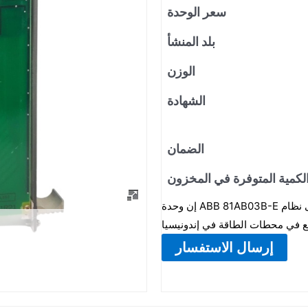
سعر الوحدة
بلد المنشأ
الوزن
الشهادة
الضمان
لكمية المتوفرة في المخزون
إن وحدة ABB 81AB03B-E هي وحدة إخراج رقمية منفصلة، تنتمي إلى نظام Procontrol P14 وتُستخدم
إرسال الاستفسار