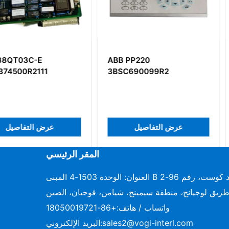
ABB PP220
ABB TU8
1
3BSC690099R2
يل
عرض التفاصيل
عرض
المقر الرئيسي
العنوان: الوحدة 1503-4 المبنى B دايموند كوست، رقم 96-2
ريق لوجيانج، منطقة سيمينج، شيامن، فوجيان، الصين
واتساب / هاتف:
+86-18050019721
sales2@vogi-interl.com
البريد الإلكتروني: