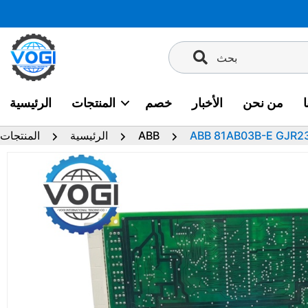
تخطى
إلى
المحتوى
بحث
من نحن
الأخبار
خصم
المنتجات
الرئيسية
ABB 81AB03B-E GJR2
ABB
الرئيسية
المنتجات