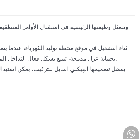
أثناء التشغيل في موقع محطة توليد الكهرباء، عندما يص
بدء وإيقاف الصمامات والمرحلات والموصلات في الموقع. تتميز ABB 81AB03B-E بحماية عزل مدمجة، تمنع بشكل فعال التداخل الميداني وتمنع الأخطاء التشغيلية.
بفضل تصميمها الهيكلي القابل للتركيب، يمكن استبدال 