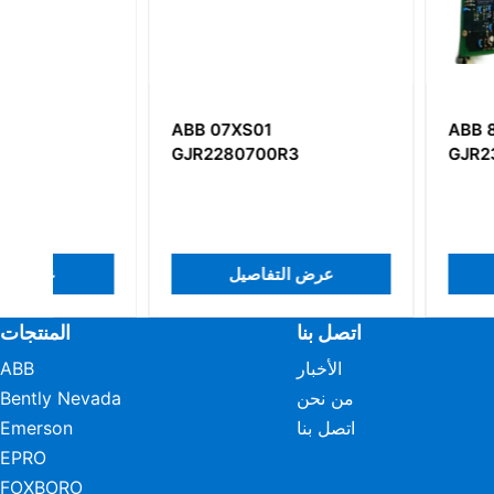
ABB 07XS01
ABB 88QT03C-E
GJR2280700R3
GJR2374500R211
 التفاصيل
عرض التفاصيل
اتصل بنا
المنتجات
الأخبار
ABB
من نحن
Bently Nevada
اتصل بنا
Emerson
EPRO
FOXBORO