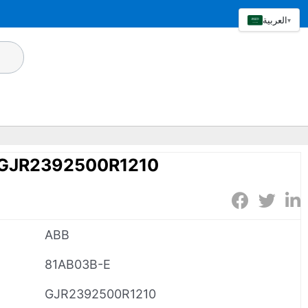
العربية
▾
 GJR2392500R1210
ABB
81AB03B-E
GJR2392500R1210