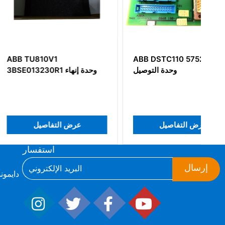
10V1
ABB DSTC110 57520001-K
وحدة التوصيل
3BSE013230R1 وحدة إنهاء
عرض التفاصيل
عرض التفاص
استفسار
إرسال
ط