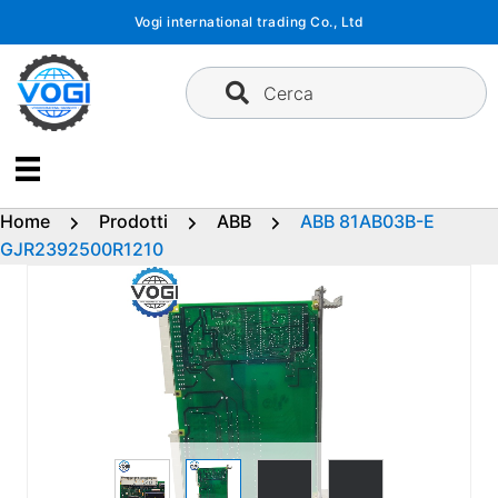
Vai
Vogi international trading Co., Ltd
al
contenuto
Cerca
Home
Prodotti
ABB
ABB 81AB03B-E
GJR2392500R1210