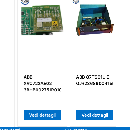
ABB
ABB 87TS01L-E
A
XVC722AE02
GJR2368900R1550
3
3BHB002751R0102
Vedi dettagli
Vedi dettagli