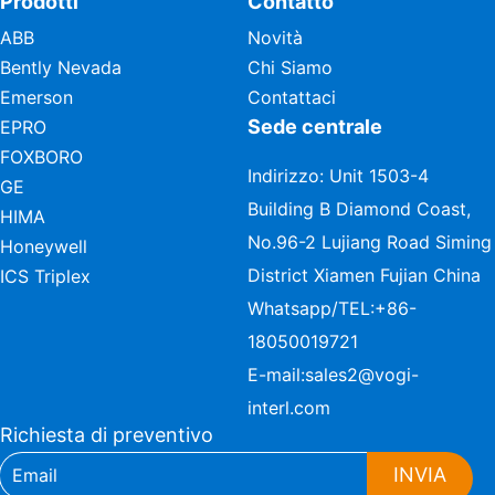
Prodotti
Contatto
ABB
Novità
Bently Nevada
Chi Siamo
Emerson
Contattaci
Sede centrale
EPRO
FOXBORO
Indirizzo: Unit 1503-4
GE
Building B Diamond Coast,
HIMA
No.96-2 Lujiang Road Siming
Honeywell
District Xiamen Fujian China
ICS Triplex
Whatsapp/TEL:
+86-
18050019721
E-mail:
sales2@vogi-
interl.com
Richiesta di preventivo
INVIA