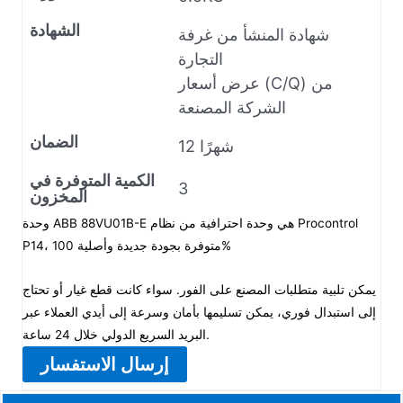
الشهادة
شهادة المنشأ من غرفة
التجارة
عرض أسعار (C/Q) من
الشركة المصنعة
الضمان
12 شهرًا
الكمية المتوفرة في
3
المخزون
وحدة ABB 88VU01B-E هي وحدة احترافية من نظام Procontrol
P14، متوفرة بجودة جديدة وأصلية 100%
يمكن تلبية متطلبات المصنع على الفور. سواء كانت قطع غيار أو تحتاج
إلى استبدال فوري، يمكن تسليمها بأمان وسرعة إلى أيدي العملاء عبر
البريد السريع الدولي خلال 24 ساعة.
إرسال الاستفسار