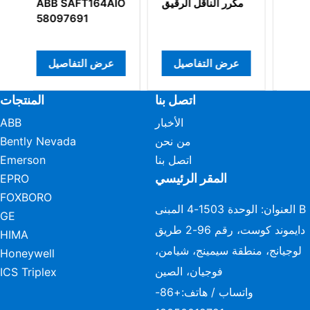
3BHL000389P0104
مكرر الناقل الرقيق
T164AIO
1
عرض التفاصيل
عرض التفاصيل
عرض ال
اتصل بنا
المنتجات
الأخبار
ABB
من نحن
Bently Nevada
اتصل بنا
Emerson
المقر الرئيسي
EPRO
FOXBORO
العنوان: الوحدة 1503-4 المبنى B
GE
دايموند كوست، رقم 96-2 طريق
HIMA
لوجيانج، منطقة سيمينج، شيامن،
Honeywell
فوجيان، الصين
ICS Triplex
واتساب / هاتف:
+86-