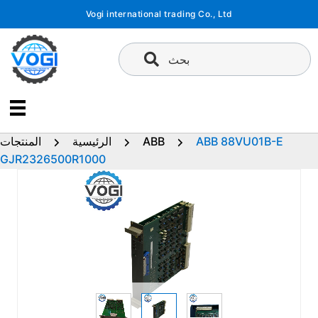
تخطى
Vogi international trading Co., Ltd
إلى
المحتوى
بحث
ABB 88VU01B-E
ABB
الرئيسية
المنتجات
GJR2326500R1000