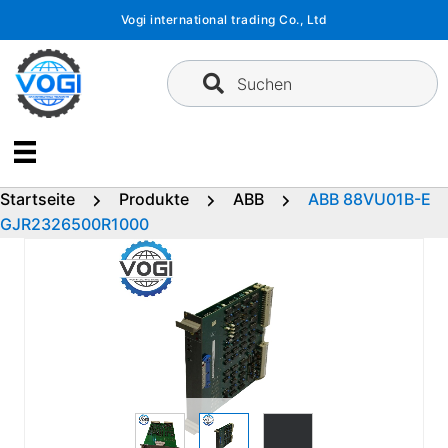
Zum
Vogi international trading Co., Ltd
Inhalt
springen
Suchen
Startseite
Produkte
ABB
ABB 88VU01B-E
GJR2326500R1000