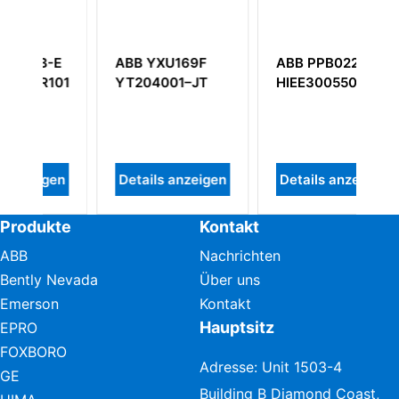
XU169F
ABB PPB022CE
ABB DSAV111
001–JT
HIEE300550R1
EXC57350001-
CN Video Board
s anzeigen
Details anzeigen
Details anzeigen
Produkte
Kontakt
ABB
Nachrichten
Bently Nevada
Über uns
Emerson
Kontakt
Hauptsitz
EPRO
FOXBORO
Adresse: Unit 1503-4
GE
Building B Diamond Coast,