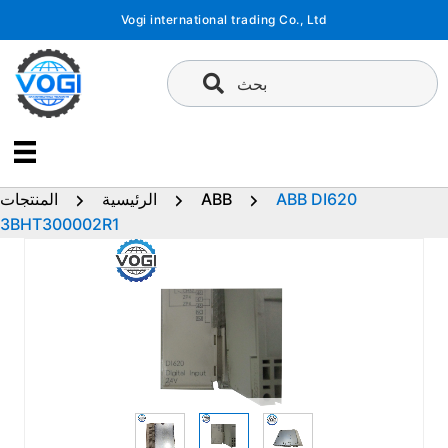
تخطى
Vogi international trading Co., Ltd
إلى
المحتوى
بحث
ABB DI620
ABB
الرئيسية
المنتجات
3BHT300002R1