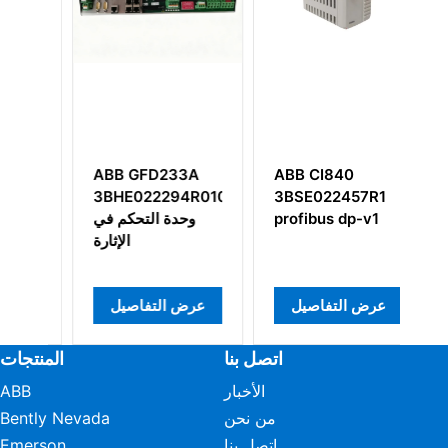
ABB GFD233A
ABB CI840
A
1
3BHE022294R0103
3BSE022457R1
3
ية
profibus dp-v1
وحدة التحكم في
الإثارة
عرض التفاصيل
عرض التفاصيل
اتصل بنا
المنتجات
الأخبار
ABB
من نحن
Bently Nevada
اتصل بنا
Emerson