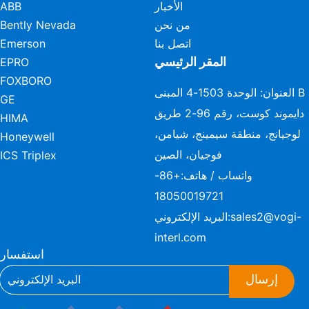
الأخبار
ABB
من نحن
Bently Nevada
اتصل بنا
Emerson
المقر الرئيسي
EPRO
FOXBORO
العنوان: الوحدة 1503-4 المبنى B
GE
دايموند كوست، رقم 96-2 طريق
HIMA
لوجيانج، منطقة سيمينج، شيامن،
Honeywell
فوجيان، الصين
ICS Triplex
واتساب / هاتف:
+86-
18050019721
sales2@vogi-
البريد الإلكتروني:
interl.com
استفسار
إرسال