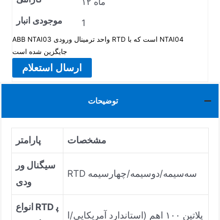
۱۲ ماه
موجودی انبار
1
ABB NTAI03 واحد ترمینال ورودی RTD است که با NTAI04
جایگزین شده است
ارسال استعلام
توضیحات
مشخصات
پارامتر
سیگنال ور
RTD سه‌سیمه/دوسیمه/چهارسیمه
ودی
انواع RTD پ
پلاتین ۱۰۰ اهم (استاندارد آمریکایی/ا