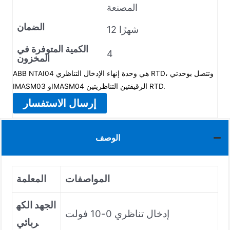
المصنعة
الضمان
12 شهرًا
الكمية المتوفرة في
4
المخزون
ABB NTAI04 هي وحدة إنهاء الإدخال التناظري RTD، وتتصل بوحدتي
IMASM03 وIMASM04 الرقيقتين التناظريتين RTD.
إرسال الاستفسار
الوصف
المواصفات
المعلمة
الجهد الكه
إدخال تناظري 0-10 فولت
ربائي