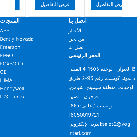
عرض التفاصيل
عرض التفاصيل
عرض ال
اتصل بنا
المنتجات
الأخبار
ABB
من نحن
Bently Nevada
اتصل بنا
Emerson
المقر الرئيسي
EPRO
FOXBORO
العنوان: الوحدة 1503-4 المبنى B
GE
دايموند كوست، رقم 96-2 طريق
HIMA
لوجيانج، منطقة سيمينج، شيامن،
Honeywell
فوجيان، الصين
ICS Triplex
واتساب / هاتف:
+86-
18050019721
sales2@vogi-
البريد الإلكتروني:
interl.com