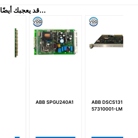
قد يعجبك أيضًا...
U240A1
ABB DSCS131
ABB
57310001-LM
PPC381CE101
3BHE007599R0101