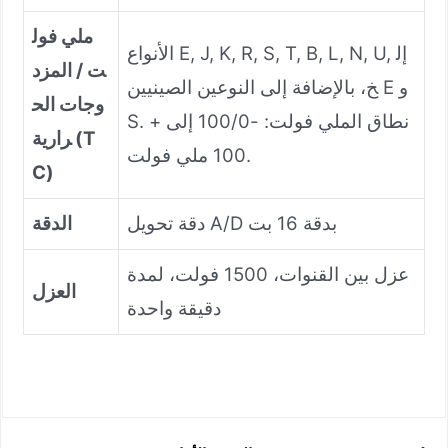
ملي فول
الأنواع E, J, K, R, S, T, B, L, N, U, إل
ت / المزد
خ، بالإضافة إلى النوعين الصينيين E و
وجات الح
S. نطاق الملي فولت: -100/0 إلى +
رارية (T
100 ملي فولت.
C)
دقة تحويل A/D بدقة 16 بت
الدقة
عزل بين القنوات، 1500 فولت، لمدة
العزل
دقيقة واحدة