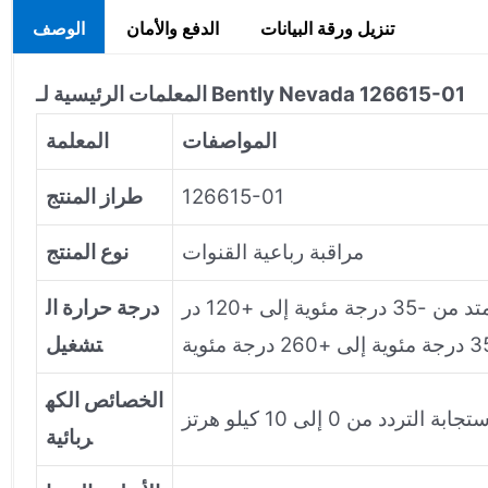
تنزيل ورقة البيانات
الدفع والأمان
الوصف
المعلمات الرئيسية لـ Bently Nevada 126615-01
المواصفات
المعلمة
126615-01
طراز المنتج
مراقبة رباعية القنوات
نوع المنتج
من -30 درجة مئوية إلى +65 درجة مئوية (-22 درجة فهرنهايت إلى +150 درجة فهرنهايت). نطاق درجة حرارة ممتد من -35 درجة مئوية إلى +120 در
درجة حرارة ال
تشغيل
الخصائص الكه
تجابة التردد من 0 إلى 10 كيلو هرتز
ربائية