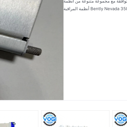
عة متنوعة من أنظمة PLC وأنظمة الكمبيوتر المضيف. وهي جزء من سلسلة