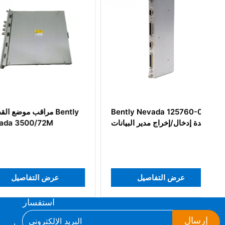
Bently Nevada 125760-01
مراقب موضع ا
وحدة إدخال/إخراج مدير البيانات
3500/72M
عرض التفاصيل
عرض التفاص
استفسار
إرسال