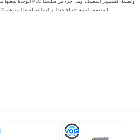
الوحدة يجعلها متوافقة مع مجمو
أنظمة المراقبة Bently Nevada 3500، المصممة لتلبية احتياجات المراقبة الصناعية المتنوعة.