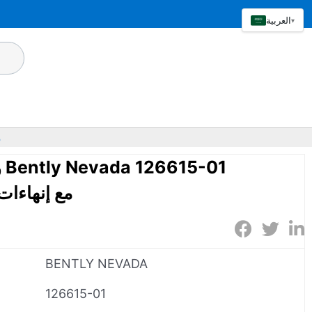
العربية
▾
وح
و
Proximitor مع إن
BENTLY NEVADA
126615-01