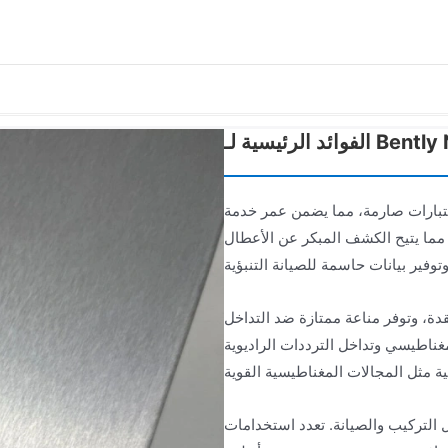
Bently Nevad
تبارات صارمة، مما يضمن عمر خدمة
 مما يتيح الكشف المبكر عن الأعطال
دة، وتوفر مناعة ممتازة ضد التداخل
تداخل الترددات الراديوية (RFI)، مما يضمن جودة الإشارة ودقة البيانات حتى في الظروف
التركيب والصيانة. تعدد استخدامات