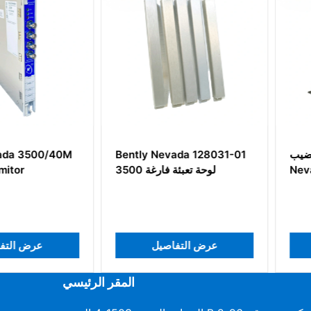
لقضيب Bently
Bently Nevada 128031-01
3500/40M
Nevada 
لوحة تعبئة فارغة 3500
يل
عرض التفاصيل
عرض
المقر الرئيسي