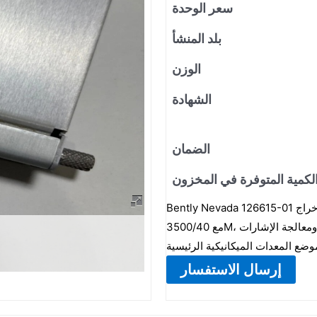
سعر الوحدة
بلد المنشأ
الوزن
الشهادة
الضمان
لكمية المتوفرة في المخزون
Bently Nevada 126615-01 هي وحدة إدخال/إخراج Proximitor مع توصيلات خارجية، ويجب استخدامها
مع 3500/40M، وتتمثل الوظيفة الرئيسية في توصيل مستشعرات التيار الدوامي ومعالجة الإشارات
إرسال الاستفسار