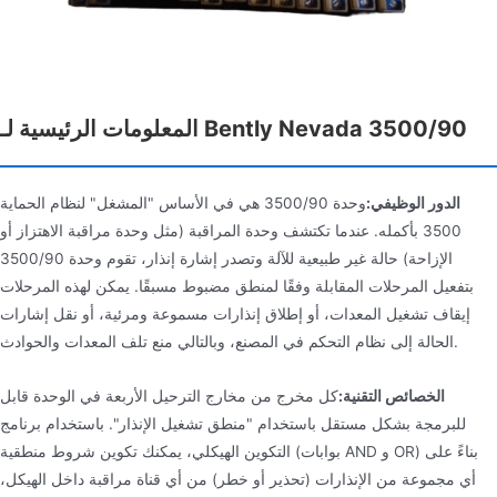
المعلومات الرئيسية لـ Bently Nevada 3500/90
الدور الوظيفي:
وحدة 3500/90 هي في الأساس "المشغل" لنظام الحماية
3500 بأكمله. عندما تكتشف وحدة المراقبة (مثل وحدة مراقبة الاهتزاز أو
الإزاحة) حالة غير طبيعية للآلة وتصدر إشارة إنذار، تقوم وحدة 3500/90
بتفعيل المرحلات المقابلة وفقًا لمنطق مضبوط مسبقًا. يمكن لهذه المرحلات
إيقاف تشغيل المعدات، أو إطلاق إنذارات مسموعة ومرئية، أو نقل إشارات
الحالة إلى نظام التحكم في المصنع، وبالتالي منع تلف المعدات والحوادث.
الخصائص التقنية:
كل مخرج من مخارج الترحيل الأربعة في الوحدة قابل
للبرمجة بشكل مستقل باستخدام "منطق تشغيل الإنذار". باستخدام برنامج
التكوين الهيكلي، يمكنك تكوين شروط منطقية (بوابات AND و OR) بناءً على
أي مجموعة من الإنذارات (تحذير أو خطر) من أي قناة مراقبة داخل الهيكل،