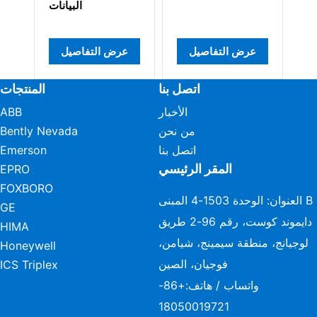
عرض التفاصيل
عرض التفاصيل
عرض التف
اتصل بنا
المنتجات
الأخبار
ABB
من نحن
Bently Nevada
اتصل بنا
Emerson
المقر الرئيسي
EPRO
FOXBORO
العنوان: الوحدة 1503-4 المبنى B
GE
دايموند كوست، رقم 96-2 طريق
HIMA
لوجيانج، منطقة سيمينج، شيامن،
Honeywell
فوجيان، الصين
ICS Triplex
واتساب / هاتف:
+86-
18050019721