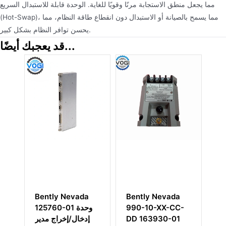
مما يجعل منطق الاستجابة مرنًا وقويًا للغاية. الوحدة قابلة للاستبدال السريع
(Hot-Swap)، مما يسمح بالصيانة أو الاستبدال دون انقطاع طاقة النظام، مما
يحسن توافر النظام بشكل كبير.
قد يعجبك أيضًا...
وحدة مراقبة التمدد
Bently Nevada
 Nevada
التفاضلي Bently
990-10-XX-CC-
760-01
Nevada 3300/46
DD 163930-01
إدخال/إخر