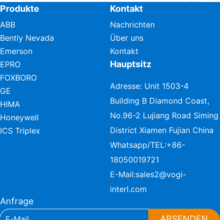
Produkte
Kontakt
ABB
Nachrichten
Bently Nevada
Über uns
Emerson
Kontakt
Hauptsitz
EPRO
FOXBORO
Adresse: Unit 1503-4
GE
Building B Diamond Coast,
HIMA
No.96-2 Lujiang Road Siming
Honeywell
District Xiamen Fujian China
ICS Triplex
Whatsapp/TEL:
+86-
18050019721
E-Mail:
sales2@vogi-
interl.com
Anfrage
ABSENDEN