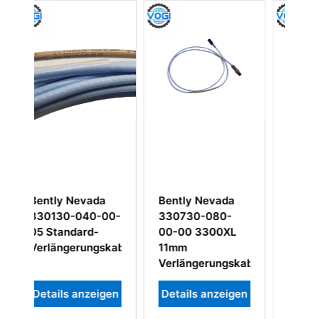
a
Bently Nevada
Bently Nevada
-00-
330730-080-
330730-040-
00-00 3300XL
00-00 3300 XL
skabel
11mm
11mm-
Verlängerungskabel
Verlängerungskabel
igen
Details anzeigen
Details anzeigen