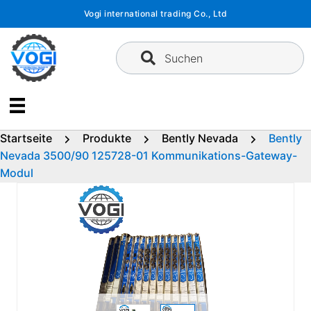
Zum
Vogi international trading Co., Ltd
Inhalt
springen
Suchen
Startseite
Produkte
Bently Nevada
Bently
Nevada 3500/90 125728-01 Kommunikations-Gateway-
Modul