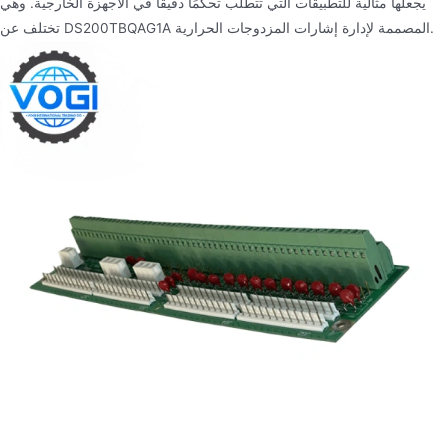
يجعلها مثالية للتطبيقات التي تتطلب تحكمًا دقيقًا في الأجهزة الخارجية. وهي
تختلف عن DS200TBQAG1A المصممة لإدارة إشارات المزدوجات الحرارية.