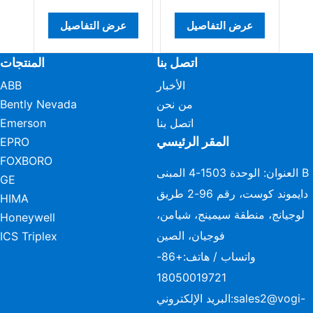
عرض التفاصيل
عرض التفاصيل
اتصل بنا
المنتجات
الأخبار
ABB
من نحن
Bently Nevada
اتصل بنا
Emerson
المقر الرئيسي
EPRO
FOXBORO
العنوان: الوحدة 1503-4 المبنى B
GE
دايموند كوست، رقم 96-2 طريق
HIMA
لوجيانج، منطقة سيمينج، شيامن،
Honeywell
فوجيان، الصين
ICS Triplex
واتساب / هاتف:
+86-
18050019721
sales2@vogi-
البريد الإلكتروني: