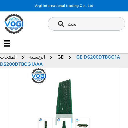
تخطى
Vogi international trading Co., Ltd
إلى
المحتوى
بحث
GE DS200DTBCG1A
GE
الرئيسية
المنتجات
DS200DTBCG1AAA