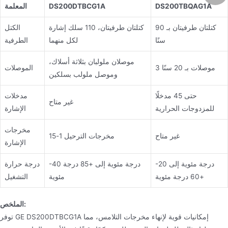
DS200TBQAG1A
DS200DTBCG1A
المعلمة
كتلتان طرفيتان بـ 90
كتلتان طرفيتان، 110 سلك إشارة
الكتل
سنًا
لكل منهما
الطرفية
موصلان ملولبان بثلاثة أسلاك،
3 موصلات بـ 20 سنًا
الموصلات
وموصل ملولب بسلكين
حتى 45 مدخلًا
مدخلات
غير متاح
للمزدوجات الحرارية
الإشارة
مخرجات
غير متاح
مخرجات الترحيل 1-15
الإشارة
-20 درجة مئوية إلى
-40 درجة مئوية إلى +85 درجة
درجة حرارة
+60 درجة مئوية
مئوية
التشغيل
الملخص:
توفر GE DS200DTBCG1A إمكانيات قوية لإنهاء مخرجات التلامس، مما