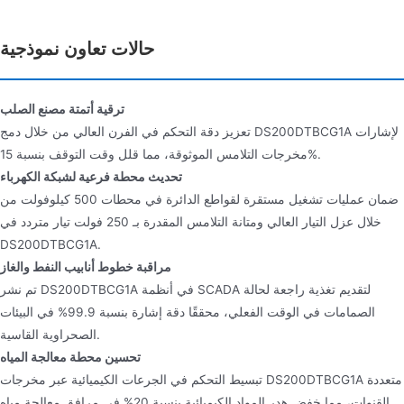
حالات تعاون نموذجية
ترقية أتمتة مصنع الصلب
تعزيز دقة التحكم في الفرن العالي من خلال دمج DS200DTBCG1A لإشارات
مخرجات التلامس الموثوقة، مما قلل وقت التوقف بنسبة 15%.
تحديث محطة فرعية لشبكة الكهرباء
ضمان عمليات تشغيل مستقرة لقواطع الدائرة في محطات 500 كيلوفولت من
خلال عزل التيار العالي ومتانة التلامس المقدرة بـ 250 فولت تيار متردد في
DS200DTBCG1A.
مراقبة خطوط أنابيب النفط والغاز
تم نشر DS200DTBCG1A في أنظمة SCADA لتقديم تغذية راجعة لحالة
الصمامات في الوقت الفعلي، محققًا دقة إشارة بنسبة 99.9% في البيئات
الصحراوية القاسية.
تحسين محطة معالجة المياه
تبسيط التحكم في الجرعات الكيميائية عبر مخرجات DS200DTBCG1A متعددة
القنوات، مما خفض هدر المواد الكيميائية بنسبة 20% في مرافق معالجة مياه