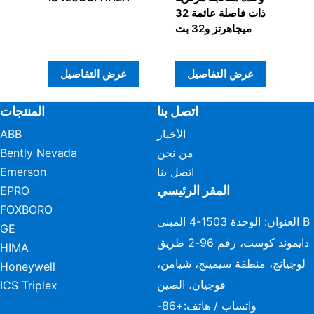
I
ذات فاصلة عائمة 32
ميجاهرتز و32 بت
عرض التفاصيل
عرض التفاصيل
اتصل بنا
المنتجات
الأخبار
ABB
من نحن
Bently Nevada
اتصل بنا
Emerson
المقر الرئيسي
EPRO
FOXBORO
العنوان: الوحدة 1503-4 المبنى B
GE
دايموند كوست، رقم 96-2 طريق
HIMA
لوجيانج، منطقة سيمينج، شيامن،
Honeywell
فوجيان، الصين
ICS Triplex
واتساب / هاتف:
+86-