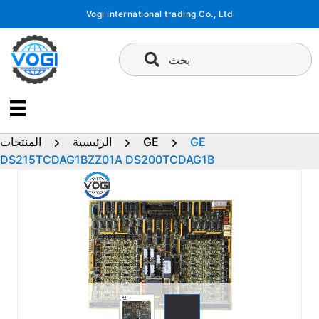
تخطى
Vogi international trading Co., Ltd
إلى
المحتوى
بحث
GE
GE
الرئيسية
المنتجات
DS215TCDAG1BZZ01A DS200TCDAG1B