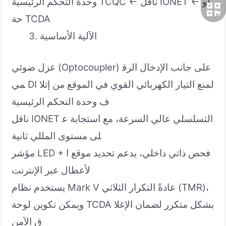
وحدة التحكم الرئيسية TCQC ← ناقل IONET ← لو
حة TCDA
الآلية الأساسية
عزل ضوئي (Optocoupler) على جانب الإدخال الرق
مي DI لمنع التيار الكهربائي القوي في الموقع من إتلا
ف وحدة التحكم الرئيسية
ناقل IONET التسلسلي عالي السرعة، مع استجابة ع
لى مستوى المللي ثانية
مؤشر LED + فحص ذاتي داخلي، يدعم تحديد موقع ا
لأعطال عبر الإنترنت
يستخدم نظام Mark V عادةً التكرار الثلاثي (TMR)،
ويمكن تكوين لوحة TCDA بشكل متكرر لضمان الإغلا
ق الآمن