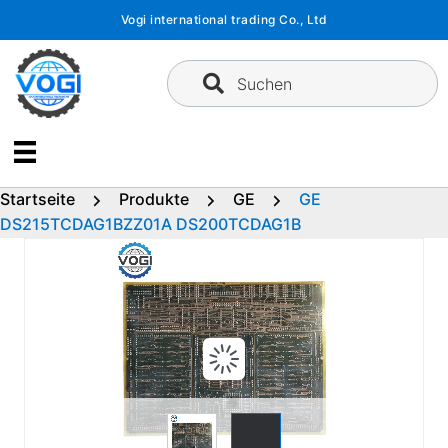
Zum
Vogi international trading Co., Ltd
Inhalt
springen
Suchen
Startseite
Produkte
GE
GE
DS215TCDAG1BZZ01A DS200TCDAG1B