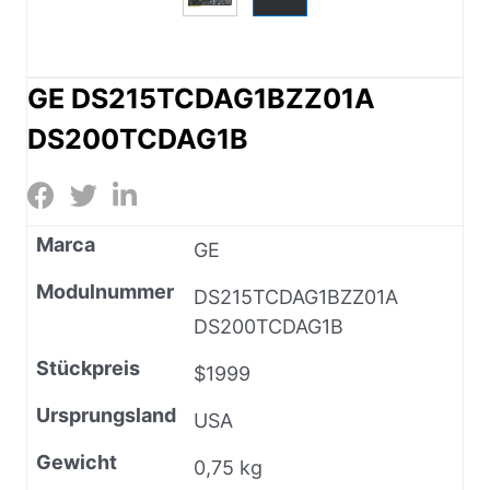
GE DS215TCDAG1BZZ01A
DS200TCDAG1B
Marca
GE
Modulnummer
DS215TCDAG1BZZ01A
DS200TCDAG1B
Stückpreis
$1999
Ursprungsland
USA
Gewicht
0,75 kg