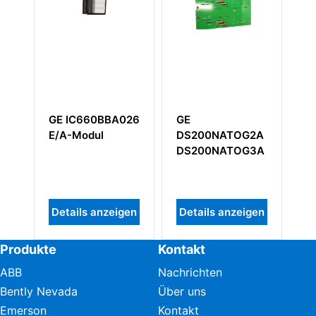
GE IC660BBA026
GE
GE 
E/A-Modul
DS200NATOG2A
Dig
DS200NATOG3A
Details anzeigen
Details anzeigen
Det
Produkte
Kontakt
ABB
Nachrichten
Bently Nevada
Über uns
Emerson
Kontakt