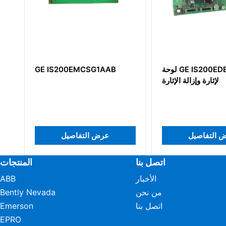
GE IS20
لوحة GE IS200EDEXG1ADA
1AAB
IS200D
لإثارة وإزالة الإثارة
يل
عرض التفاصيل
عرض
اتصل بنا
المنتجات
الأخبار
ABB
من نحن
Bently Nevada
اتصل بنا
Emerson
EPRO