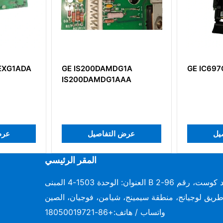
ة
GE IC697CPU782
0DAMDG1A
AMDG1AAA
G
عرض التفاصيل
عرض التفاص
المقر الرئيسي
العنوان: الوحدة 1503-4 المبنى B دايموند كوست، رقم 96-2
ريق لوجيانج، منطقة سيمينج، شيامن، فوجيان، الصين
واتساب / هاتف:
+86-18050019721