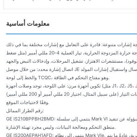
معلومات أساسية
 إشارات متنوعة: قادرة على التعامل مع إشارات مختلفة بما في ذلك LVDT (الإزاحة الخطية)،
تعليمات صمام المؤازرة، درجة حرارة المزدوجة الحرارية، تيار العملية 4-20 مللي أمبير (مثل ضغط
اتصال إشارة محدد: من خلال موصل JE المخصص، تكون مسؤولة عن إرسال واستقبال إشارات المولد
والخط إلى لوحة TCQC، وهو مفتاح التحكم في الطاقة.
تكوين أجهزة مرن: على اللوحة، توجد وصلات أجهزة (مثل J1، J2، J5، J6)، مما يسمح للمهندسين بتكوين
دوائر إخراج المللي أمبير ونطاقات التيار (على سبيل المثال، اختيار 20 مللي أمبير أو 200 مللي أمبير)
وفقًا لاحتياجات الموقع.
رقم الطراز المماثل:
GE IS210BPPBH2BMD: ينتمي إلى سلسلة Mark VI المحدثة. إنها وحدة تحكم مسؤولة عن تنفيذ
منطق التحكم ومعالجة البيانات، وليس مجرد تهيئة الإشارة.
GE IS200AEPAH1AFD: ينتمي إلى نظام Mark VIe. إنها لوحة واجهة طاقة إدخال تناظرية، عادةً ما يتم