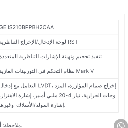
GE IS210BPPBH2CAA
لوحة الإدخال/الإخراج التناظرية RST
تنفيذ تحجيم وتهيئة الإشارات التناظرية المتعددة
نظام التحكم في التوربينات الغازية Mark V
التعامل مع إدخال LVDT، إخراج صمام المؤازرة، المز
وجات الحرارية، تيار 4-20 مللي أمبير، إشارة الاهتزاز،
إشارة المولد/الأسلاك، وغيرها.
ملاحظة: أوصاف هذين الطرازين متطابقة تمامًا من حيث الوظائف والأنظمة التي ينتميان إليها وأنواع الإشارات التي يعالجانها.