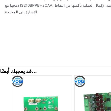
دمجها مع IS210BPPBH2CAA، والتي تعمل كلوحة معالج رئيسية، لإكمال العملية بأكملها من التقاط
الإشارة إلى المعالجة.
قد يعجبك أيضًا...