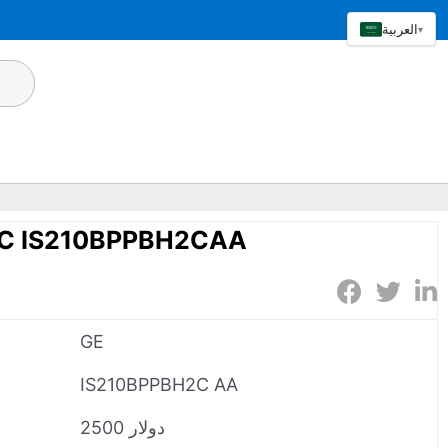
العربية
▾
2C IS210BPPBH2CAA
GE
IS210BPPBH2C AA
2500 دولار