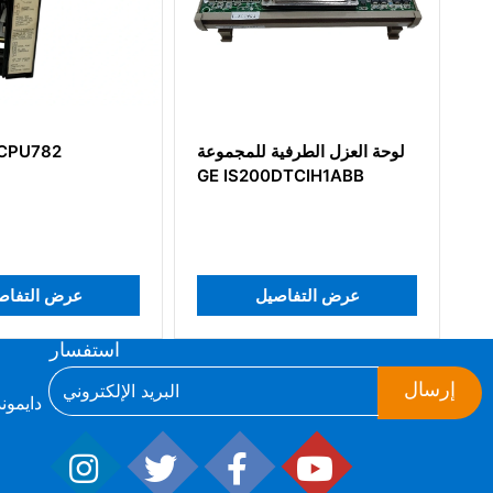
مضخم نبضة البوابة GE
لوحة العزل الطرفية للمجموع
E IS200DTCIH1ABB
IS200EHPAG1DAB
عرض التفاصيل
عرض التفاصيل
استفسار
إرسال
ط