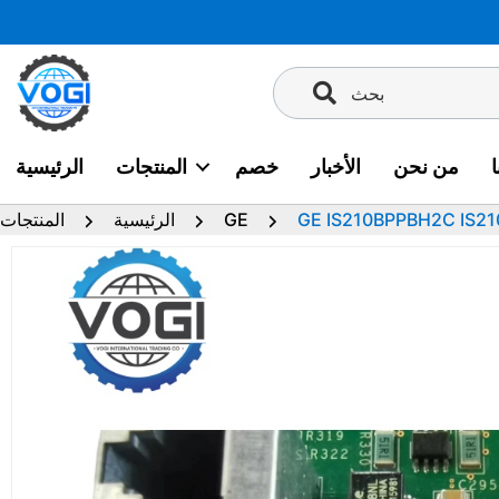
تخطى
إلى
المحتوى
بحث
من نحن
الأخبار
خصم
المنتجات
الرئيسية
GE IS210BPPBH2C IS2
GE
الرئيسية
المنتجات