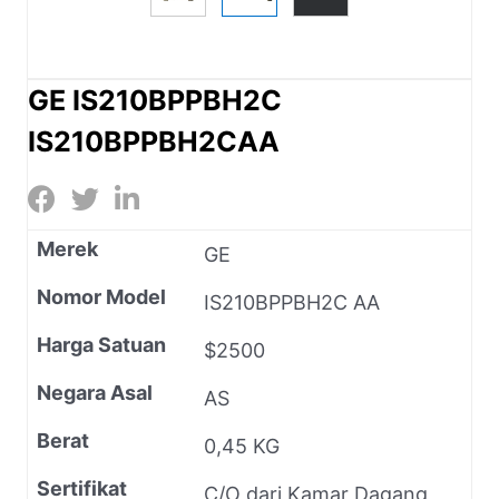
GE IS210BPPBH2C
IS210BPPBH2CAA
Merek
GE
Nomor Model
IS210BPPBH2C AA
Harga Satuan
$2500
Negara Asal
AS
Berat
0,45 KG
Sertifikat
C/O dari Kamar Dagang