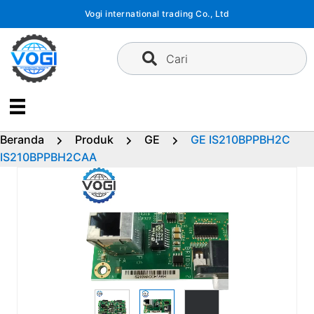
Langsung
Vogi international trading Co., Ltd
ke
konten
Cari
Beranda
Produk
GE
GE IS210BPPBH2C
IS210BPPBH2CAA