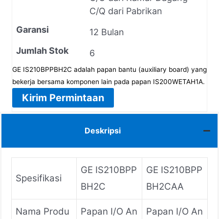
C/Q dari Pabrikan
Garansi
12 Bulan
Jumlah Stok
6
GE IS210BPPBH2C adalah papan bantu (auxiliary board) yang
bekerja bersama komponen lain pada papan IS200WETAH1A.
Kirim Permintaan
Deskripsi
GE IS210BPP
GE IS210BPP
Spesifikasi
BH2C
BH2CAA
Nama Produ
Papan I/O An
Papan I/O An