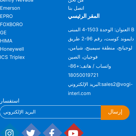
اتصل بنا
Emerson
المقر الرئيسي
EPRO
FOXBORO
العنوان: الوحدة 1503-4 المبنى B
GE
دايموند كوست، رقم 96-2 طريق
HIMA
لوجيانج، منطقة سيمينج، شيامن،
Honeywell
فوجيان، الصين
ICS Triplex
واتساب / هاتف:
+86-
18050019721
sales2@vogi-
البريد الإلكتروني:
interl.com
استفسار
إرسال