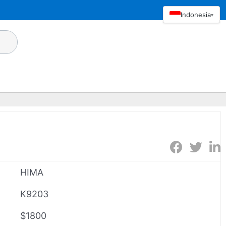
Indonesia
▾
HIMA
K9203
$1800