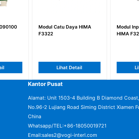
090100
Modul Catu Daya HIMA
Modul Inpu
F3322
HIMA F32
ail
Lihat Detail
Li
Kantor Pusat
Alamat: Unit 1503-4 Building B Diamond Coast
No.96-2 Lujiang Road Siming District Xiamen Fu
China
Whatsapp/TEL:
+86-18050019721
Email:
sales2@vogi-interl.com