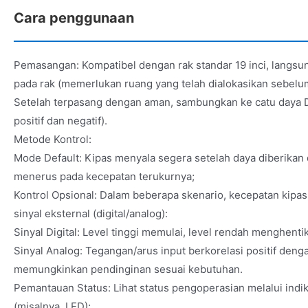
Cara penggunaan
Pemasangan: Kompatibel dengan rak standar 19 inci, langsu
pada rak (memerlukan ruang yang telah dialokasikan sebelu
Setelah terpasang dengan aman, sambungkan ke catu daya D
positif dan negatif).
Metode Kontrol:
Mode Default: Kipas menyala segera setelah daya diberikan 
menerus pada kecepatan terukurnya;
Kontrol Opsional: Dalam beberapa skenario, kecepatan kipas
sinyal eksternal (digital/analog):
Sinyal Digital: Level tinggi memulai, level rendah menghenti
Sinyal Analog: Tegangan/arus input berkorelasi positif deng
memungkinkan pendinginan sesuai kebutuhan.
Pemantauan Status: Lihat status pengoperasian melalui indi
(misalnya, LED);