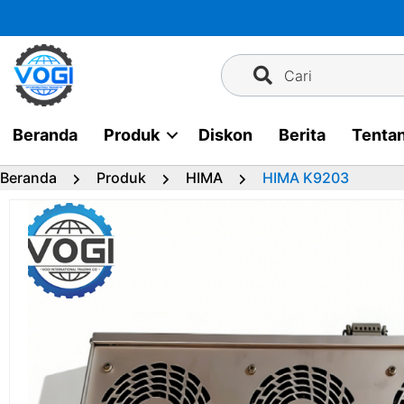
Langsung
ke
konten
Cari
Beranda
Produk
Diskon
Berita
Tenta
Beranda
Produk
HIMA
HIMA K9203