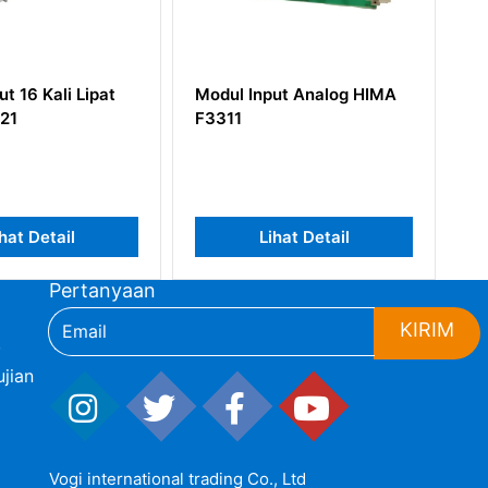
t 16 Kali Lipat
Modul Input Analog HIMA
Mo
21
F3311
H
hat Detail
Lihat Detail
Pertanyaan
KIRIM
,
jian
Vogi international trading Co., Ltd