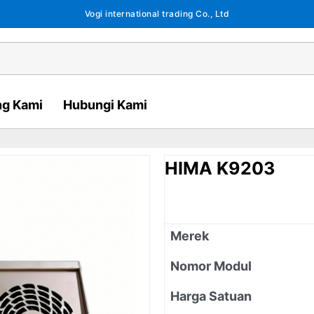
Vogi international trading Co., Ltd
ng Kami
Hubungi Kami
HIMA K9203
Merek
Nomor Modul
Harga Satuan