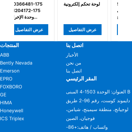
MC-PDI معالج
51404305-375
لوحة تحكم إلكترونية
إدخال رقمي 24
وحدة التحكم في
تيار مستمر
المعالج
لتفاصيل
عرض التفاصيل
عرض التفاصيل
اتصل بنا
المنتجات
الأخبار
ABB
من نحن
Bently Nevada
اتصل بنا
Emerson
المقر الرئيسي
EPRO
FOXBORO
العنوان: الوحدة 1503-4 المبنى B
GE
دايموند كوست، رقم 96-2 طريق
HIMA
لوجيانج، منطقة سيمينج، شيامن،
Honeywell
فوجيان، الصين
ICS Triplex
واتساب / هاتف:
+86-