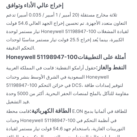
إخراج عالي الأداء وتوافق
ثلاثة مخارج مستقلة (20 أمبير / 1 أمبير / 0.035 أمبير) تدعم
التعاون متعدد الأجهزة. تم تحسين إخراج الجهد العالي 54.6 فولت
تيار مستمر لوحدة Honeywell 51198947-100 لقيادة المشغلات
الكبيرة، بينما يُعد إخراج 25.5 فولت تيار مستمر مناسبًا لوحدات
التحكم الدقيقة.
أمثلة على التطبيقات
Honeywell 51198947-100
النفط والغاز
:
حقول أرامكو النفطية: قامت في المملكة العربية
السعودية في الشرق الأوسط بنشر وحدات Honeywell
51198947-100 في خزائن التحكم DCS، لتوفير إمدادات طاقة
مقاومة للتآكل بالملح لمنصات الحفر البحرية. أكثر من 5000 وحدة
قيد التشغيل.
الطاقة الكهربائية
:
قامت محطة E.ON للطاقة في ألمانيا بدمج
وحدات Honeywell 51198947-100 في أنظمة التحكم في
التوربينات الغازية، باستخدام جهد 54.6 فولت تيار مستمر لقيادة
الصمامات عالية الضغط. يضمن التصميم المتكرر توفر الطاقة