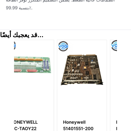
بنسبة 99.99٪.
قد يعجبك أيضًا...
هانيويل
HONEYWELL TK-
Honeywell
51401551-200
PRS021
80363972-150