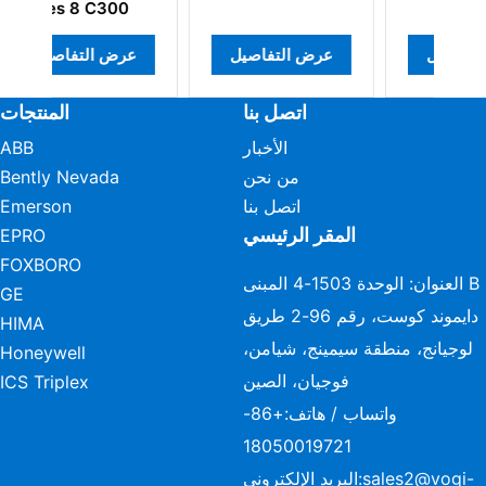
Controller
عرض التفاصيل
عرض التفاصيل
عرض التفاص
اتصل بنا
المنتجات
الأخبار
ABB
من نحن
Bently Nevada
اتصل بنا
Emerson
المقر الرئيسي
EPRO
FOXBORO
العنوان: الوحدة 1503-4 المبنى B
GE
دايموند كوست، رقم 96-2 طريق
HIMA
لوجيانج، منطقة سيمينج، شيامن،
Honeywell
فوجيان، الصين
ICS Triplex
واتساب / هاتف:
+86-
18050019721
sales2@vogi-
البريد الإلكتروني: