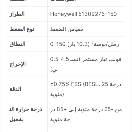
Honeywell 51309276-150
الطراز
مقياس الضغط
نوع الضغط
0–150 رطل/بوصة² (10.3 بار)
النطاق
0.5–4.5 فولت تيار مستمر (نسب
الإخراج
ي)
±0.75% FSS (BFSL، 25 درجة
الدقة
مئوية)
من -25 درجة مئوية إلى +85 در
درجة حرارة الت
جة مئوية
شغيل