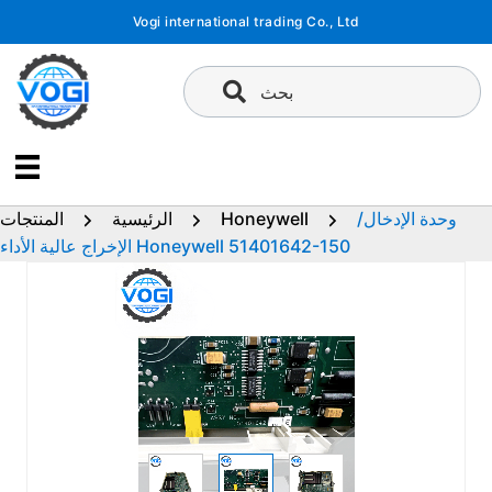
تخطى
Vogi international trading Co., Ltd
إلى
المحتوى
بحث
وحدة الإدخال/
Honeywell
الرئيسية
المنتجات
الإخراج عالية الأداء Honeywell 51401642-150