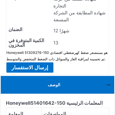
التجارة
شهادة المطابقة من الشركة
المصنعة
الضمان
12 شهرًا
الكمية المتوفرة في
13
المخزون
Honeywell 51309276-150 هو مستشعر ضغط كهرضغطي اقتصادي
تم تحسينه لمراقبة الغاز والسوائل ذات الضغط المنخفض والمتوسط.
إرسال الاستفسار
الوصف
المعلمات الرئيسية
51401642-150
Honeywell
المواصفات
المعلمة