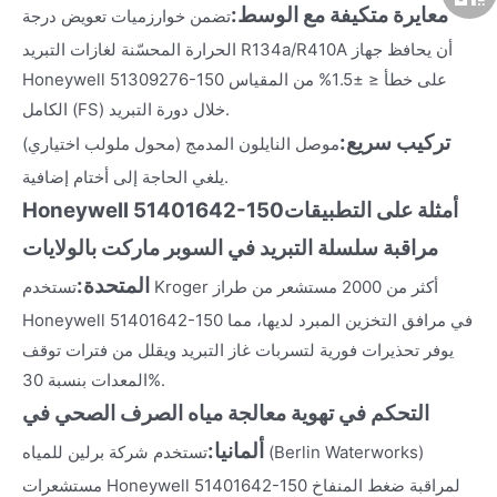
معايرة متكيفة مع الوسط:
تضمن خوارزميات تعويض درجة
الحرارة المحسّنة لغازات التبريد R134a/R410A أن يحافظ جهاز
Honeywell 51309276-150 على خطأ ≤ ±1.5% من المقياس
الكامل (FS) خلال دورة التبريد.
تركيب سريع:
موصل النايلون المدمج (محول ملولب اختياري)
يلغي الحاجة إلى أختام إضافية.
أمثلة على التطبيقات
Honeywell 51401642-150
مراقبة سلسلة التبريد في السوبر ماركت بالولايات
المتحدة:
تستخدم Kroger أكثر من 2000 مستشعر من طراز
Honeywell 51401642-150 في مرافق التخزين المبرد لديها، مما
يوفر تحذيرات فورية لتسربات غاز التبريد ويقلل من فترات توقف
المعدات بنسبة 30%.
التحكم في تهوية معالجة مياه الصرف الصحي في
ألمانيا:
تستخدم شركة برلين للمياه (Berlin Waterworks)
مستشعرات Honeywell 51401642-150 لمراقبة ضغط المنفاخ