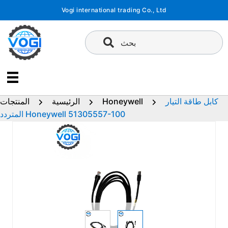
تخطى
Vogi international trading Co., Ltd
إلى
المحتوى
بحث
كابل طاقة التيار
Honeywell
الرئيسية
المنتجات
المتردد Honeywell 51305557-100