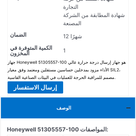
التجارة
شهادة المطابقة من الشركة
المصنعة
الضمان
12 شهرًا
الكمية المتوفرة في
1
المخزون
جهاز Honeywell 51305557-100 هو جهاز إرسال درجة حرارة عالي
الأداء مزود بمدخلين حساسين مستقلين ومعتمد وفق معيار SIL2،
مصمم للمراقبة الحرجة للعمليات في البيئات الصناعية القاسية.
إرسال الاستفسار
الوصف
المواصفات:
Honeywell 51305557-100