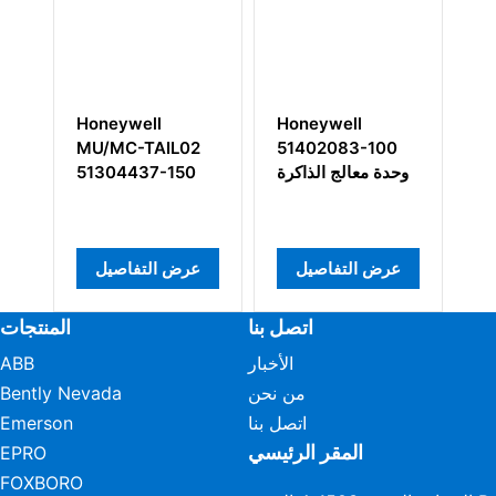
oneywell
Honeywell
Honeywell
U/MC-TAIL02
51402083-100
10001/R/1
Vertical Bus
وحدة معالج الذاكرة
1304437-150
Driver
ض التفاصيل
عرض التفاصيل
عرض التفاصيل
اتصل بنا
المنتجات
الأخبار
ABB
من نحن
Bently Nevada
اتصل بنا
Emerson
المقر الرئيسي
EPRO
FOXBORO