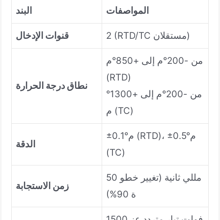
المواصفات
البند
2 (RTD/TC مستقلان)
قنوات الإدخال
من -200°م إلى +850°م
(RTD)
نطاق درجة الحرارة
من -200°م إلى +1300°
م (TC)
±0.1°م (RTD)، ±0.5°م
الدقة
(TC)
50 مللي ثانية (تغيير خطو
زمن الاستجابة
ة 90%)
1500 فولت تيار متردد عز