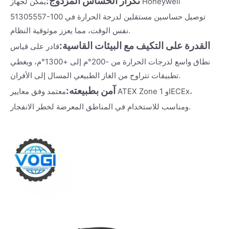
تكرار الحساس المزدوج:
يمكن لجهاز Honeywell
51305557-100 توصيل حساسين مستقلين لدرجة الحرارة في
نفس الوقت، مما يعزز موثوقية النظام.
القدرة على التكيف مع البيئات القاسية:
قادر على قياس
نطاق واسع لدرجات الحرارة من -200°م إلى +1300°م، ويغطي
تطبيقات تتراوح من الغاز الطبيعي المسال إلى الأفران.
آمن بطبيعته:
معتمد وفق معايير ATEX Zone 1 وIECEx،
ومناسب للاستخدام في المناطق المعرضة لخطر الانفجار.