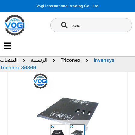
تخطى
Vogi international trading Co., Ltd
إلى
المحتوى
بحث
Invensys
Triconex
الرئيسية
المنتجات
Triconex 3636R