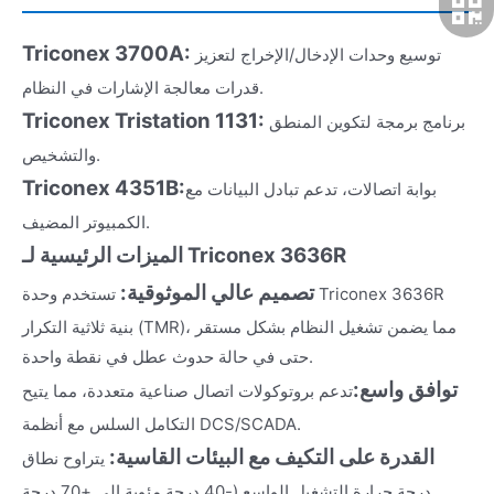
Triconex 3700A:
توسيع وحدات الإدخال/الإخراج لتعزيز
قدرات معالجة الإشارات في النظام.
Triconex Tristation 1131:
برنامج برمجة لتكوين المنطق
والتشخيص.
Triconex 4351B:
بوابة اتصالات، تدعم تبادل البيانات مع
الكمبيوتر المضيف.
الميزات الرئيسية لـ Triconex 3636R
تصميم عالي الموثوقية:
تستخدم وحدة Triconex 3636R
بنية ثلاثية التكرار (TMR)، مما يضمن تشغيل النظام بشكل مستقر
حتى في حالة حدوث عطل في نقطة واحدة.
توافق واسع:
تدعم بروتوكولات اتصال صناعية متعددة، مما يتيح
التكامل السلس مع أنظمة DCS/SCADA.
القدرة على التكيف مع البيئات القاسية:
يتراوح نطاق
درجة حرارة التشغيل الواسع (-40 درجة مئوية إلى +70 درجة