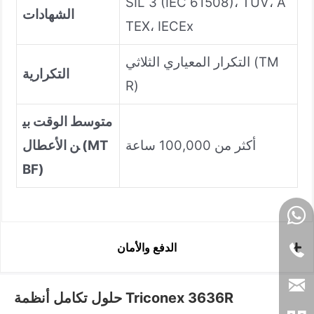
SIL 3 (IEC 61508)، TÜV، A
الشهادات
TEX، IECEx
التكرار المعياري الثلاثي (TM
التكرارية
R)
متوسط الوقت بي
أكثر من 100,000 ساعة
ن الأعطال (MT
BF)
الدفع والأمان
حلول تكامل أنظمة Triconex 3636R