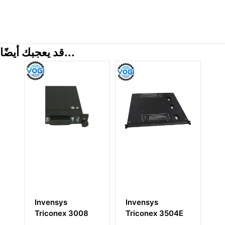
قد يعجبك أيضًا...
vensys
Invensys
Invensys
iconex 3008
Triconex 3504E
Triconex
4000103-510