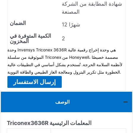
شهادة المطابقة من الشركة
المصنعة
الضمان
12 شهرًا
الكمية المتوفرة في
2
المخزون
وحدة Invensys Triconex 3636R هي وحدة إخراج رقمية عالية
الموثوقية من سلسلة Triconex من Honeywell، مصممة خصيصًا
لأنظمة السلامة الحرجة. تُستخدم بشكل أساسي في التطبيقات عالية
الخطورة مثل تكرير البترول ومعالجة الغاز الطبيعي والطاقة النووية.
إرسال الاستفسار
الوصف
المعلمات الرئيسية
3636R
Triconex