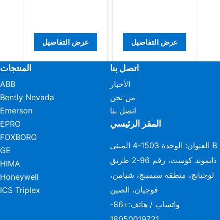
رض التفاصيل
عرض التفاصيل
عرض التفاصيل
اتصل بنا
المنتجات
الأخبار
ABB
من نحن
Bently Nevada
اتصل بنا
Emerson
المقر الرئيسي
EPRO
FOXBORO
العنوان: الوحدة 1503-4 المبنى B
GE
دايموند كوست، رقم 96-2 طريق
HIMA
لوجيانج، منطقة سيمينج، شيامن،
Honeywell
فوجيان، الصين
ICS Triplex
واتساب / هاتف:
+86-
18050019721