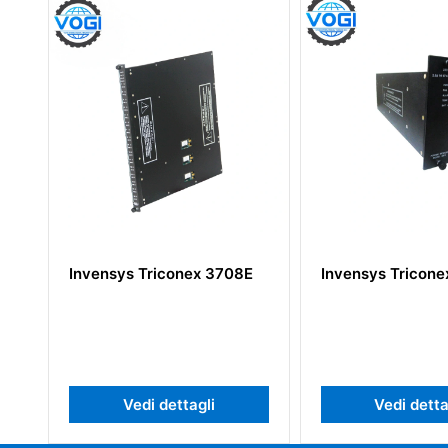
iconex 3708E
Invensys Triconex 8312
Inve
dettagli
Vedi dettagli