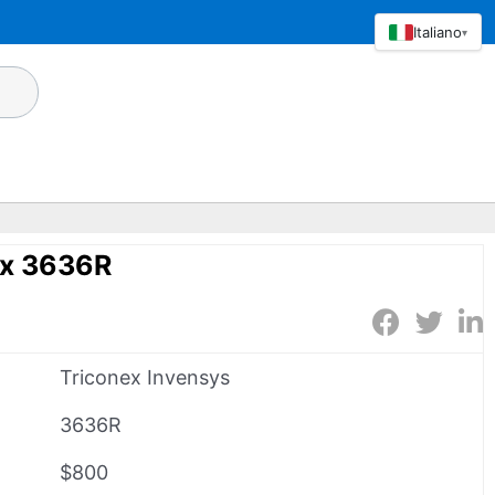
Italiano
▾
ex 3636R
Triconex Invensys
3636R
$800