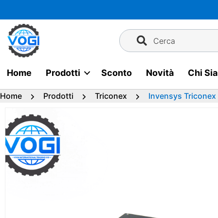
Vai
al
contenuto
Cerca
Home
Prodotti
Sconto
Novità
Chi Si
Home
Prodotti
Triconex
Invensys Triconex