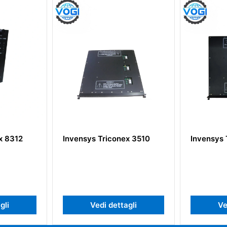
nsys Triconex 3510
Invensys Triconex 3624
Vedi dettagli
Vedi dettagli