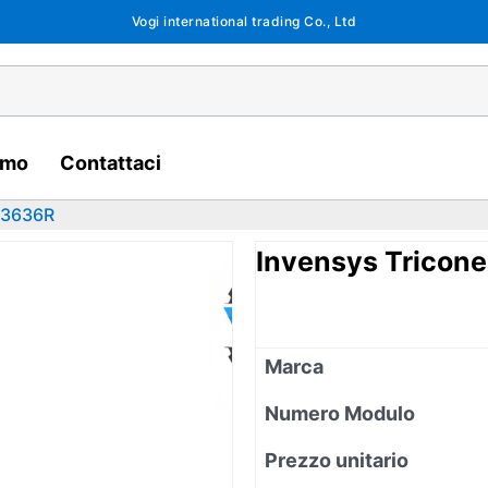
Vogi international trading Co., Ltd
amo
Contattaci
 3636R
Invensys Tricon
Marca
Numero Modulo
Prezzo unitario