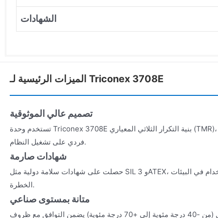
الشهادات
الميزات الرئيسية لـ Triconex 3708E
تصميم عالي الموثوقية
تستخدم وحدة Triconex 3708E بنية التكرار الثلاثي المعياري (TMR)، مما يضمن عدم تأثير أي عطل
فردي على تشغيل النظام.
شهادات صارمة
حصلت على شهادات سلامة دولية مثل SIL 3 وATEX، مما يجعلها مناسبة للاستخدام في البيئات
الخطرة.
متانة بمستوى صناعي
نطاق واسع لدرجة حرارة التشغيل (من -40 درجة مئوية إلى +70 درجة مئوية) يضمن التوافق مع ظروف