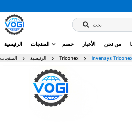
تخطى
إلى
المحتوى
بحث
من نحن
الأخبار
خصم
المنتجات
الرئيسية
Invensys Tricone
Triconex
الرئيسية
المنتجات