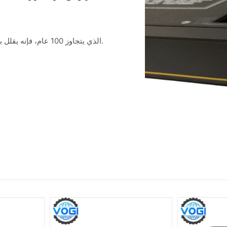
بفضل متوسط زمن الفشل (MTBF) الذي يتجاوز 100 عام، فإنه يقلل بشكل كبير من تكاليف دورة الحياة.