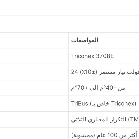
المواصفات
Triconex 3708E
2 فولت تيار مستمر (±10٪)
من -40°م إلى +70°م
TriBus (خاص بـ Triconex)
معياري الثلاثي (TMR)
أكثر من 100 عام (محسوبة)