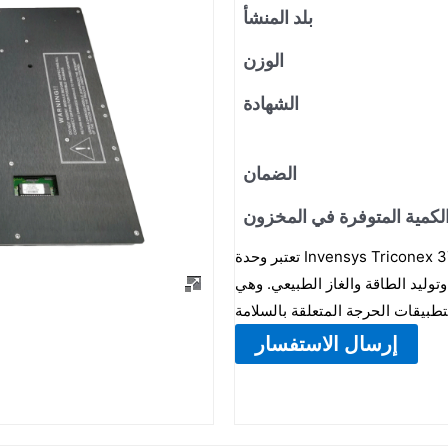
بلد المنشأ
الوزن
الشهادة
الضمان
لكمية المتوفرة في المخزون
تعتبر وحدة Invensys Triconex 3708E وحدة تحكم عالية الموثوقية لأنظمة السلامة من Honeywell،
وليد الطاقة والغاز الطبيعي. وهي
إرسال الاستفسار