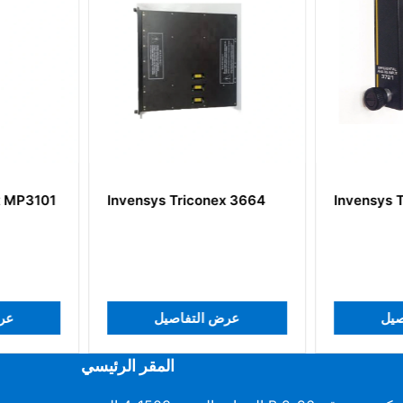
nex 3664
Invensys Triconex 3721
Invensy
ل
عرض التفاصيل
عرض 
المقر الرئيسي