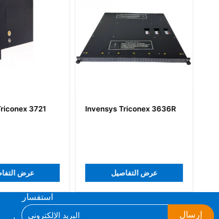
s Triconex 3636R
Invensys Triconex
4000103-510
عرض التفاصيل
عرض التفاصي
استفسار
إرسال