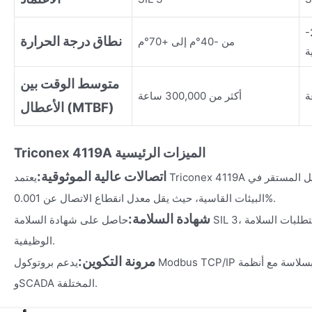
 +60 درجة
نطاق درجة الحرارة
من -40°م إلى +70°م
ة
متوسط الوقت بين
أكثر من 300,000 ساعة
الأعطال (MTBF)
الميزات الر
ئيسية
Triconex 4119A
اتصالات عالية الموثوقية:
يعتمد Triconex 4119A تصميمًا صناعيًا لضمان التشغيل المستقر في
البيئات القاسية، حيث يقل معدل انقطاع الاتصال عن 0.001%.
شهادة السلامة:
حاصل على شهادة السلامة SIL 3، ويلبي أعلى مستويات متطلبات السلامة
الوظيفية.
مرونة التكوين:
يدعم بروتوكول Modbus TCP/IP القياسي ويمكن دمجه بسلاسة مع أنظمة DCS
وSCADA المختلفة.