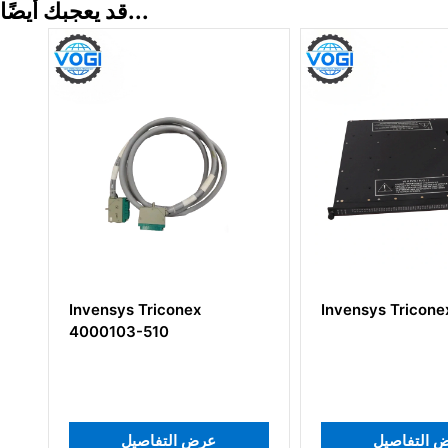
قد يعجبك أيضًا...
onex
Invensys Triconex 3504E
Invens
MP210
عرض التفاصيل
عرض ال