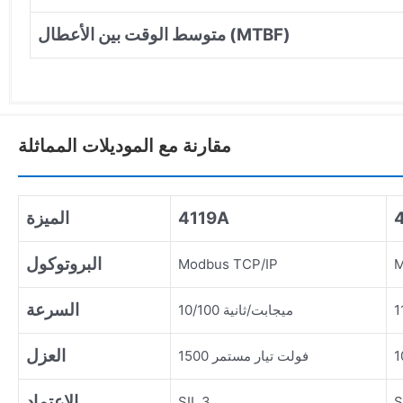
متوسط الوقت بين الأعطال (MTBF)
مقارنة مع الموديلات المماثلة
4119A
الميزة
البروتوكول
Modbus TCP/IP
M
السرعة
10/100 ميجابت/ثانية
العزل
1500 فولت تيار مستمر
الاعتماد
SIL 3
S