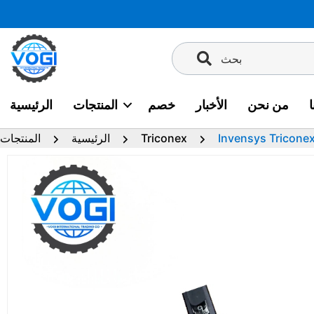
تخطى
إلى
المحتوى
بحث
من نحن
الأخبار
خصم
المنتجات
الرئيسية
Invensys Tricone
Triconex
الرئيسية
المنتجات