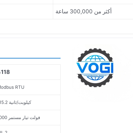
أكثر من 300,000 ساعة
4118
odbus RTU
115.2 كيلوبت/ثانية
1000 فولت تيار مستمر
IL 2