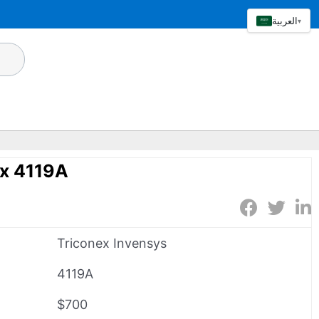
العربية
▾
ex 4119A
Triconex Invensys
4119A
$700