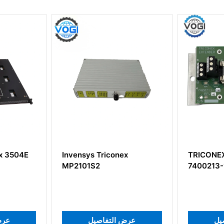
ys Triconex
TRICONEX INVENSYS
1S2
7400213-100
عرض التفاصيل
عرض التفاصيل