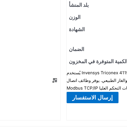
بلد المنشأ
الوزن
الشهادة
الضمان
لكمية المتوفرة في المخزون
يُستخدم Invensys Triconex 4119A بشكل أساسي في أنظمة الإغلاق الطارئ (ESD) وأنظمة التحكم في
والغاز الطبيعي. يوفر وظائف اتصال
إرسال الاستفسار