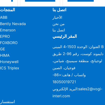
اتصل بنا
المنتجات
الأخبار
ABB
من نحن
Bently Nevada
اتصل بنا
Emerson
المقر الرئيسي
EPRO
FOXBORO
العنوان: الوحدة 1503-4 المبنى B
GE
دايموند كوست، رقم 96-2 طريق
HIMA
لوجيانج، منطقة سيمينج، شيامن،
Honeywell
فوجيان، الصين
ICS Triplex
واتساب / هاتف:
+86-
18050019721
sales2@vogi-
البريد الإلكتروني:
interl.com
استفسار