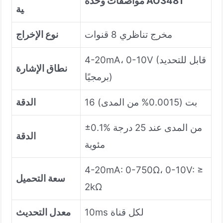
مواصفات وحدة AO3481
ية
مخرج تناظري 8 قنوات
نوع الإخراج
4-20mA، 0-10V (قابل للتحديد
نطاق الإشارة
برمجيًا)
16 بت (0.0015% من المدى)
الدقة
±0.1% من المدى عند 25 درجة
الدقة
مئوية
4-20mA: 0-750Ω، 0-10V: ≥
سعة التحميل
2kΩ
10ms لكل قناة
معدل التحديث