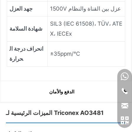
1500V عزل بين القناة والنظام
جهد العزل
SIL3 (IEC 61508)، TÜV، ATE
شهادة السلامة
X، IECEx
انحراف درجة ال
±35ppm/°C
حرارة
الدفع والأمان
الميزات الرئيسية لـ Triconex AO3481