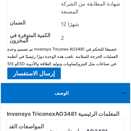
شهادة المطابقة من الشركة
المصنعة
الضمان
12 شهرًا
الكمية المتوفرة في
2
المخزون
تم تصميم وحدة Invensys Triconex AO3481 خصيصًا للتحكم في
العمليات الحرجة للسلامة. تلعب هذه الوحدة دورًا رئيسيًا في أنظمة
SIS وESD في صناعات مثل البتروكيماويات وتوليد الطاقة والأدوية.
إرسال الاستفسار
الوصف
المعلمات الرئيسية
AO3481
Invensys Triconex
المواصفات الفن