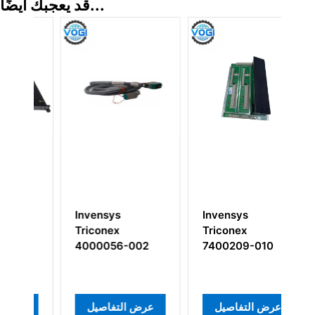
قد يعجبك أيضًا...
Invensys
Invensys
I
R
Triconex
Triconex
T
4000056-002
7400209-010
عرض التفاصيل
عرض التفاصيل
ع