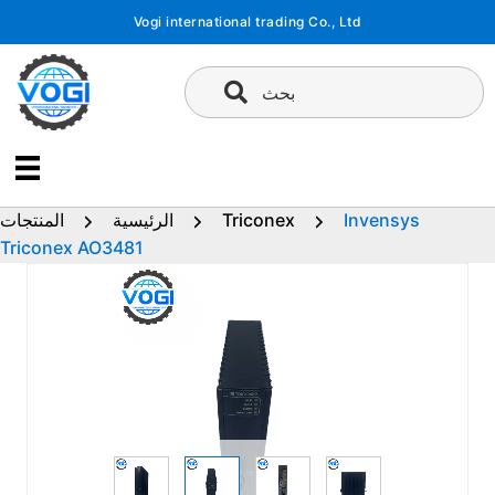
تخطى
Vogi international trading Co., Ltd
إلى
المحتوى
بحث
Invensys
Triconex
الرئيسية
المنتجات
Triconex AO3481