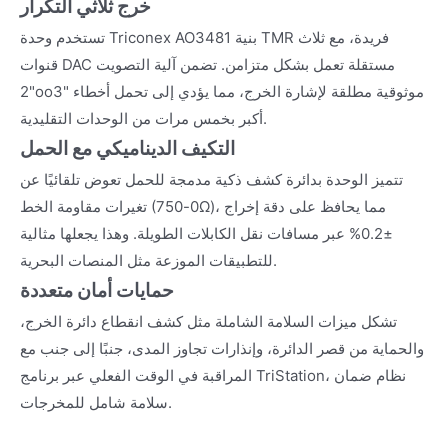
خرج ثلاثي التكرار
تستخدم وحدة Triconex AO3481 بنية TMR فريدة، مع ثلاث
قنوات DAC مستقلة تعمل بشكل متزامن. تضمن آلية التصويت
"2oo3" موثوقية مطلقة لإشارة الخرج، مما يؤدي إلى تحمل أخطاء
أكبر بخمس مرات من الوحدات التقليدية.
التكيف الديناميكي مع الحمل
تتميز الوحدة بدائرة كشف ذكية مدمجة للحمل تعوض تلقائيًا عن
تغيرات مقاومة الخط (0-750Ω)، مما يحافظ على دقة إخراج
±0.2% عبر مسافات نقل الكابلات الطويلة. وهذا يجعلها مثالية
للتطبيقات الموزعة مثل المنصات البحرية.
حمايات أمان متعددة
تشكل ميزات السلامة الشاملة مثل كشف انقطاع دائرة الخرج،
والحماية من قصر الدائرة، وإنذارات تجاوز المدى، جنبًا إلى جنب مع
المراقبة في الوقت الفعلي عبر برنامج TriStation، نظام ضمان
سلامة شامل للمخرجات.