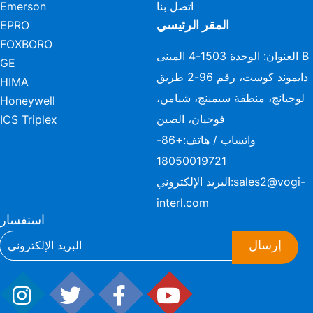
اتصل بنا
Emerson
المقر الرئيسي
EPRO
FOXBORO
العنوان: الوحدة 1503-4 المبنى B
GE
دايموند كوست، رقم 96-2 طريق
HIMA
لوجيانج، منطقة سيمينج، شيامن،
Honeywell
فوجيان، الصين
ICS Triplex
واتساب / هاتف:
+86-
18050019721
sales2@vogi-
البريد الإلكتروني:
interl.com
استفسار
إرسال