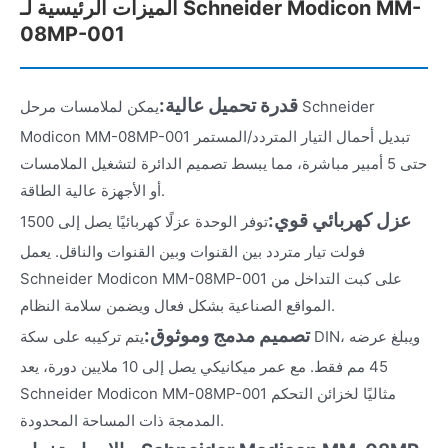
الميزات الرئيسية لـ Schneider Modicon MM-
08MP-001
قدرة تحميل عالية:
يمكن لملامسات مرحل Schneider
Modicon MM-08MP-001 تبديل أحمال التيار المتردد/المستمر
حتى 5 أمبير مباشرة، مما يبسط تصميم الدائرة لتشغيل الملامسات
أو الأجهزة عالية الطاقة.
عزل كهربائي قوي:
توفر الوحدة عزلًا كهربائيًا يصل إلى 1500
فولت تيار متردد بين القنوات وبين القنوات والناقل. يعمل
Schneider Modicon MM-08MP-001 على كبت التداخل من
المواقع الصناعية بشكل فعال ويضمن سلامة النظام.
تصميم مدمج وموثوق:
يتم تركيبه على سكة DIN، ويبلغ عرضه
45 مم فقط. مع عمر ميكانيكي يصل إلى 10 ملايين دورة، يعد
Schneider Modicon MM-08MP-001 مثاليًا لخزائن التحكم
المدمجة ذات المساحة المحدودة.