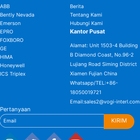
ABB
Berita
Bently Nevada
Tentang Kami
Emerson
Hubungi Kami
Kantor Pusat
EPRO
FOXBORO
Alamat: Unit 1503-4 Building
GE
B Diamond Coast, No.96-2
HIMA
Lujiang Road Siming District
Honeywell
Xiamen Fujian China
ICS Triplex
Whatsapp/TEL:
+86-
18050019721
Email:
sales2@vogi-interl.com
Pertanyaan
KIRIM