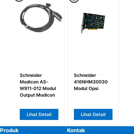
Schneider
Schneider
Schneider
416NHM30030
AM0PBS001V000
Modicon E0
Modul Opsi
Kartu Komunikasi
621S MODI
Lexium 15
PROGRAMM
CONTROLLE
Lihat Detail
Lihat Detail
Lihat Det
Produk
Kontak