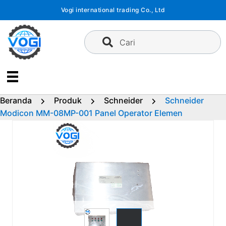
Langsung
Vogi international trading Co., Ltd
ke
konten
Cari
Beranda
Produk
Schneider
Schneider
Modicon MM-08MP-001 Panel Operator Elemen