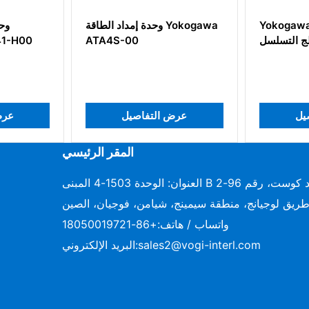
Yokogawa
وحدة إمداد الطاقة Yokogawa
وحد
ج التسلسل
ATA4S-00
41-H00
يل
عرض التفاصيل
عرض
المقر الرئيسي
العنوان: الوحدة 1503-4 المبنى B دايموند كوست، رقم 96-2
ريق لوجيانج، منطقة سيمينج، شيامن، فوجيان، الصين
واتساب / هاتف:
+86-18050019721
sales2@vogi-interl.com
البريد الإلكتروني: