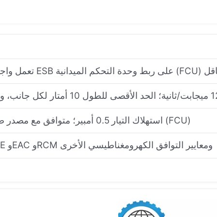
استهلاك التيار 0.5 أمبير؛ متوافق مع مصدر طاقة وحدة التحكم الميدانية (FCU)
متوافق مع معايير CSA وCE وEAC وRCM ومعايير التوافق الكهرومغناطيسي الأخرى