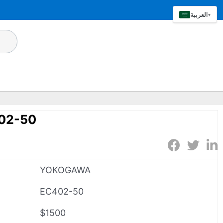
العربية
▾
02-50
YOKOGAWA
EC402-50
$1500