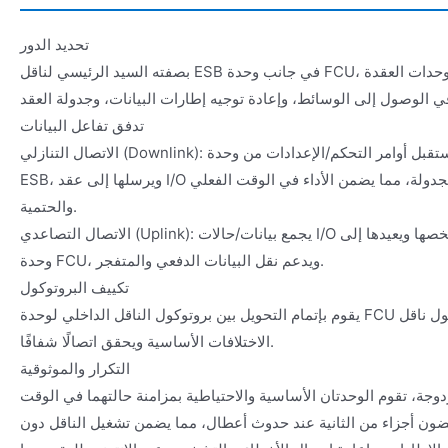
تحديد الدور
بصفته السيد الرئيسي لناقل ESB في جانب وحدة FCU، يقوم بإدارة وحدات العقدة I/O على الناقل،
تدفق تفاعل البيانات
الاتصال التنازلي (Downlink): يستقبل أوامر التحكم/الإعدادات من وحدة FCU، ويغلفها في إطارات ناقل
ESB، ويرسلها إلى عقد I/O المحددة وفقًا لتسلسل الجدولة، مما يضمن الأداء في الوقت الفعلي
والحتمية.
الاتصال التصاعدي (Uplink): يجمع بيانات/حالات I/O من كل عقدة، ويتحقق منها، ويلخصها ويعيدها إلى
وحدة FCU، ويدعم نقل البيانات الدفعي والمتفجر.
تكييف البروتوكول
يقوم بإتمام التحويل بين بروتوكول الناقل الداخلي لوحدة FCU وبروتوكول ناقل ESB، مما ي屏蔽
الاختلافات الأساسية ويحقق اتصالًا شفافًا.
التكرار والموثوقية
دوجة، تقوم الوحدتان الأساسية والاحتياطية بمزامنة حالتهما في الوقت
غضون أجزاء من الثانية عند حدوث أعطال، مما يضمن تشغيل الناقل دون