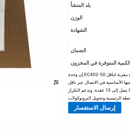
بلد المنشأ
الوزن
الشهادة
الضمان
لكمية المتوفرة في المخزون
إن وحدة EC402-50 هي وحدة مقرنة لناقل ESB في نظام التحكم الموزع CENTUM VP من يوكوغاوا.
في الاتصال عبر ناقل ESB بين وحدة التحكم الميدانية (FCU) ووحدات العقدة
للإدخال/الإخراج، بمعدل إرسال يبلغ 128 ميجابت/ثانية. يمكنها الاتصال بما يصل إلى 13 عقدة، وتدعم التكرار
إرسال الاستفسار