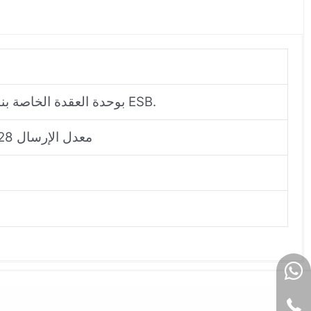
تعمل واجهة المضيف الرئيسي لناقل ESB على ربط وحدة التحكم الميدانية (FCU) بوحدة العقدة الخاصة بناقل ESB.
معدل الإرسال 128 ميجابت/ثانية؛ الحد الأقصى للطول 10 أمتار لكل جانب، والطول الإجمالي ≤ 20 مترًا