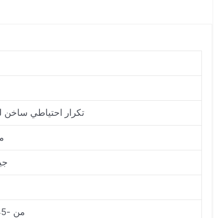
تكرار احتياطي ساخن لو
1 م
4 جيج
من -45 درجة مئوية إلى +75 درجة مئوية