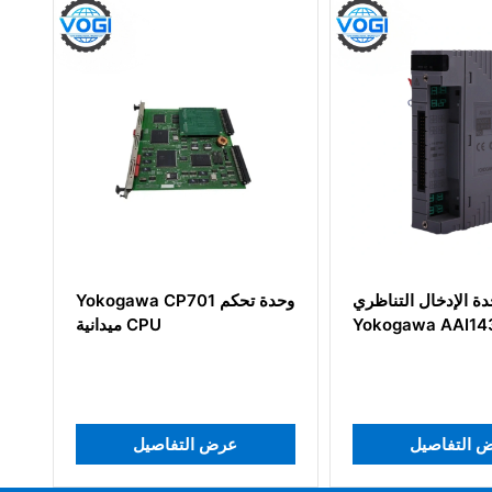
وحدة الإدخال التناظري
Yokogawa CP701 وحدة تحكم
Yokogawa AAI143-S00
ميدانية CPU
عرض التفاصيل
عرض التفاصيل