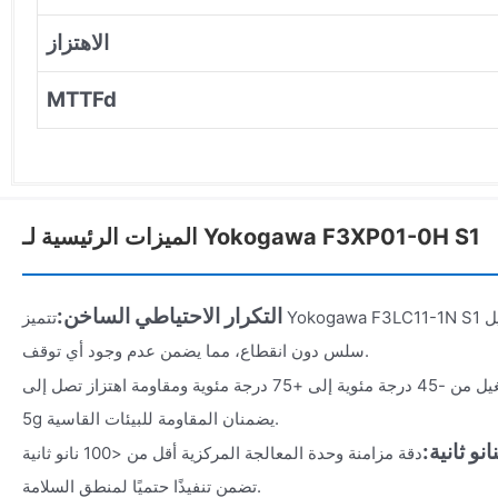
الاهتزاز
MTTFd
الميزات الرئيسية لـ Yokogawa F3XP01-0H S1
التكرار الاحتياطي الساخن:
تتميز Yokogawa F3LC11-1N S1 بوحدتي معالجة مركزيتين مع تحويل
سلس دون انقطاع، مما يضمن عدم وجود أي توقف.
نطاق تشغيل من -45 درجة مئوية إلى +75 درجة مئوية ومقاومة اهتزاز تصل إلى
5g يضمنان المقاومة للبيئات القاسية.
و ثانية:
دقة مزامنة وحدة المعالجة المركزية أقل من <100 نانو ثانية
تضمن تنفيذًا حتميًا لمنطق السلامة.