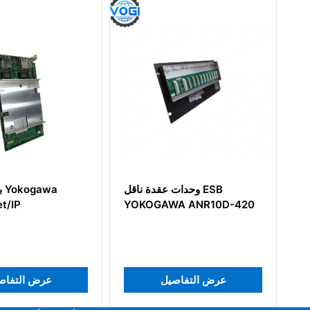
ال التلامس
وحدات عقدة ناقل ESB
YOKOGAWA ANR10D-420
Yokogawa
يل
عرض التفاصيل
عرض