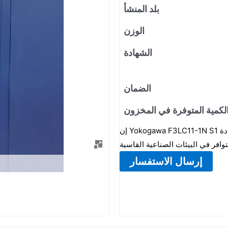
بلد المنشأ
الوزن
الشهادة
الضمان
لكمية المتوفرة في المخزون
إن Yokogawa F3LC11-1N S1 هي وحدة حل منطقي معتمدة بشهادة SIL3 مع تكرار احتياطي ساخن،
إرسال الاستفسار