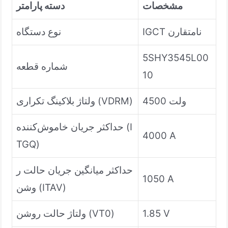
مشخصات
دسته پارامتر
IGCT نامتقارن
نوع دستگاه
5SHY3545L00
شماره قطعه
10
4500 ولت
ولتاژ بلاکینگ تکراری (VDRM)
حداکثر جریان خاموش‌کننده (I
4000 A
TGQ)
حداکثر میانگین جریان حالت ر
1050 A
وشن (ITAV)
1.85 V
ولتاژ حالت روشن (VT0)