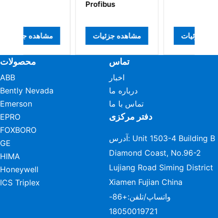
Profibus
مشاهده جزئیات
مشاهده جزئیات
مش
تماس
محصولات
اخبار
ABB
درباره ما
Bently Nevada
تماس با ما
Emerson
دفتر مرکزی
EPRO
FOXBORO
آدرس: Unit 1503-4 Building B
GE
Diamond Coast, No.96-2
HIMA
Lujiang Road Siming District
Honeywell
Xiamen Fujian China
ICS Triplex
واتساپ/تلفن:
+86-
18050019721