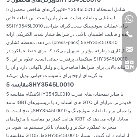
ویژگی‌های شاخص محصول 5SHY3545L0010 شامل استحکام
استثنایی و تلفات هدایت بسیار پایین است. این قطعه خاص
5SHY3545L0010 برای عملیات سوئیچینگ سخت‌گیرانه طراحی
شده و قابلیت اطمینان بالایی در شرایط فشار شدید الکتریکی ارائه
می‌دهد. محفظه فشاری (press-pack) 5SHY3545L0010
خنک‌کاری دوطرفه مؤثر را تسهیل می‌کند که برای حفظ عملکرد در
استک‌های پرقدرت حیاتی است. علاوه بر این، 5SHY3545L0010
آستانه بالایی برای شرایط اضافه‌جریان و ولتاژ ناگهانی دارد و آن را
به گزینه‌ای ارجح برای تأسیسات حیاتی تبدیل می‌کند.
مقایسه 5SHY3545L0010
هنگام مقایسه 5SHY3545L0010 با سایر نیمه‌هادی‌های قدرت
مانند IGBTهای استاندارد یا تریستورهای GTO قدیمی‌تر، مزایای آن
واضح است. 5SHY3545L0010 راندمان برتر با تلفات سوئیچینگ و
هدایت کمتر در مقایسه با ماژول‌های IGBT معادل ارائه می‌دهد که
منجر به عملکرد خنک‌تر و راندمان بالاتر سیستم می‌شود. در
مقایسه با GTOها، 5SHY3545L0010 الزامات درایو گیت را بسیار