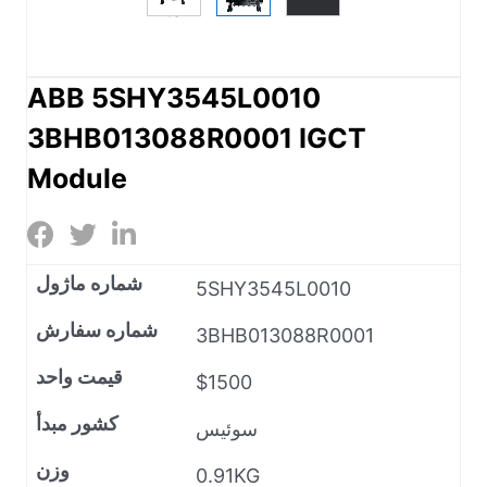
ABB 5SHY3545L0010
3BHB013088R0001 IGCT
Module
شماره ماژول
5SHY3545L0010
شماره سفارش
3BHB013088R0001
قیمت واحد
$1500
کشور مبدأ
سوئیس
وزن
0.91KG