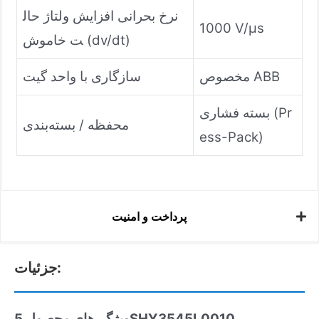
نرخ بحرانی افزایش ولتاژ حال
1000 V/μs
ت خاموش (dv/dt)
مخصوص ABB
سازگاری با واحد گیت
بسته فشاری (Pr
محفظه / بسته‌بندی
ess-Pack)
پرداخت و امنیت
جزئیات:
ویژگی‌های محصول 5SHY3545L0010