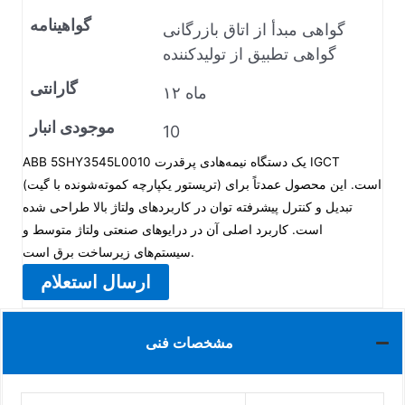
گواهینامه
گواهی مبدأ از اتاق بازرگانی
گواهی تطبیق از تولیدکننده
گارانتی
۱۲ ماه
موجودی انبار
10
ABB 5SHY3545L0010 یک دستگاه نیمه‌هادی پرقدرت IGCT
(تریستور یکپارچه کموته‌شونده با گیت) است. این محصول عمدتاً برای
تبدیل و کنترل پیشرفته توان در کاربردهای ولتاژ بالا طراحی شده
است. کاربرد اصلی آن در درایوهای صنعتی ولتاژ متوسط و
سیستم‌های زیرساخت برق است.
ارسال استعلام
مشخصات فنی