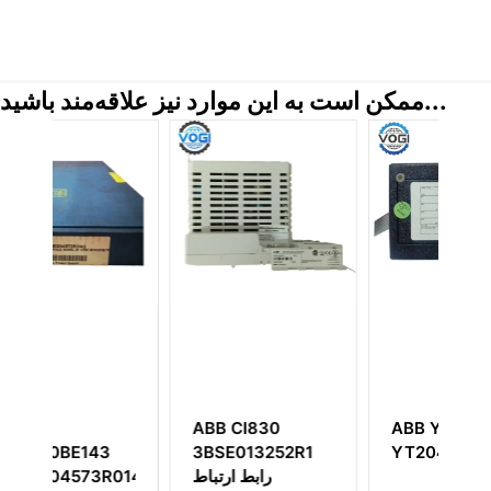
ممکن است به این موارد نیز علاقه‌مند باشید...
ABB CI830
ABB YPK111A
3
3BSE013252R1
YT204001-HH
رابط ارتباط
R0143