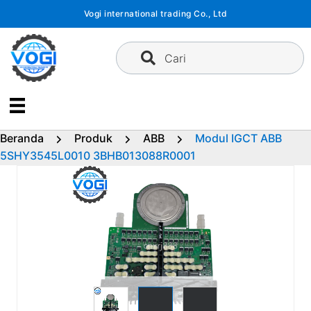
Langsung
Vogi international trading Co., Ltd
ke
konten
Cari
Beranda
Produk
ABB
Modul IGCT ABB
5SHY3545L0010 3BHB013088R0001