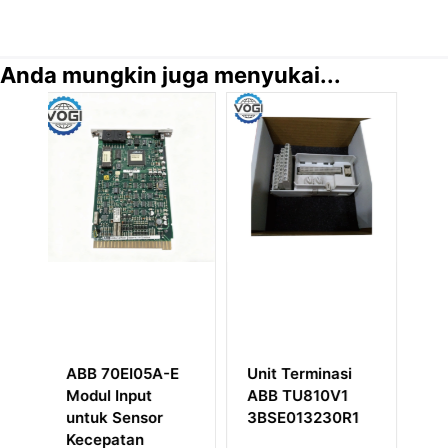
Anda mungkin juga menyukai...
Unit Terminasi
ABB CI541V1
ABB SA811F
ABB TU810V1
3BSE014666R1
3BDH00001
3BSE013230R1
Submodul
Catu Daya
Antarmuka
115/230 VA