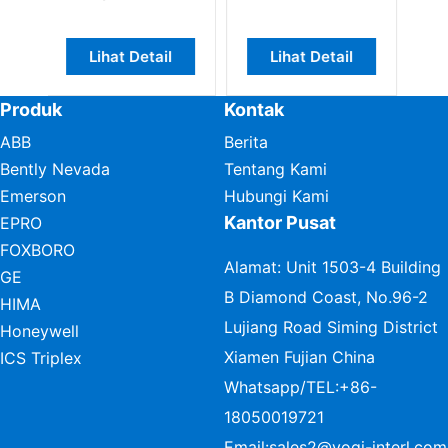
Profibus
Lihat Detail
Lihat Detail
Lihat Det
Produk
Kontak
ABB
Berita
Bently Nevada
Tentang Kami
Emerson
Hubungi Kami
Kantor Pusat
EPRO
FOXBORO
Alamat: Unit 1503-4 Building
GE
B Diamond Coast, No.96-2
HIMA
Lujiang Road Siming District
Honeywell
Xiamen Fujian China
ICS Triplex
Whatsapp/TEL:
+86-
18050019721
Email:
sales2@vogi-interl.com