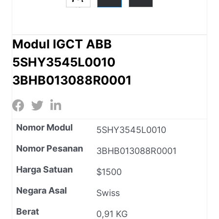
Modul IGCT ABB
5SHY3545L0010
3BHB013088R0001
Nomor Modul
5SHY3545L0010
Nomor Pesanan
3BHB013088R0001
Harga Satuan
$1500
Negara Asal
Swiss
Berat
0,91 KG