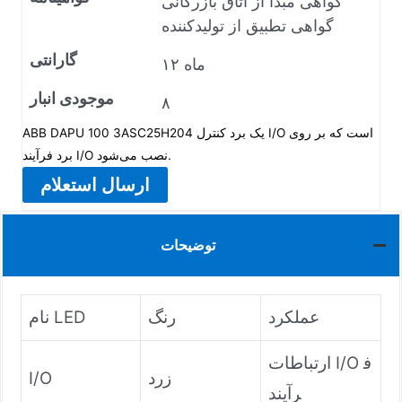
گواهی مبدأ از اتاق بازرگانی
گواهی تطبیق از تولیدکننده
گارانتی
۱۲ ماه
موجودی انبار
۸
ABB DAPU 100 3ASC25H204 یک برد کنترل I/O است که بر روی
برد فرآیند I/O نصب می‌شود.
ارسال استعلام
توضیحات
عملکرد
رنگ
نام LED
ارتباطات I/O ف
زرد
I/O
رآیند