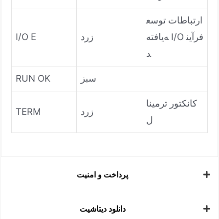
ارتباطات توسع
ه‌یافته I/O فرآین
زرد
I/O E
د
سبز
RUN OK
کانکتور ترمینا
زرد
TERM
ل
پرداخت و امنیت
دانلود دیتاشیت