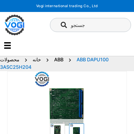
پرش
Vogi international trading Co., Ltd
به
محتوا
جستجو
ABB DAPU100
ABB
خانه
محصولات
3ASC25H204