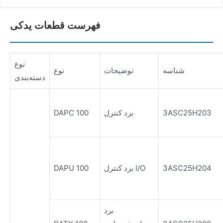
فهرست قطعات یدکی
نوع
شناسه
توضیحات
نوع
دسته‌بندی
3ASC25H203
برد کنترل
DAPC 100
3ASC25H204
برد کنترل I/O
DAPU 100
برد