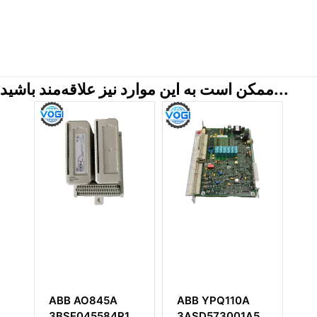
ممکن است به این موارد نیز علاقه‌مند باشید...
 آنالوگ
ABB YPQ110A
ABB AO845A
3BSE045584R1
3ASD573001A5
ABB S