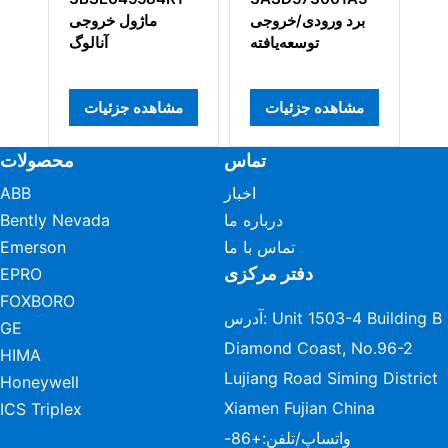
برد ورودی/خروجی
ماژول خروجی
توسعه‌یافته
آنالوگ
ئیات
مشاهده جزئیات
مشاهده جزئیات
تماس
محصولات
اخبار
ABB
درباره ما
Bently Nevada
تماس با ما
Emerson
دفتر مرکزی
EPRO
FOXBORO
آدرس: Unit 1503-4 Building B
GE
Diamond Coast, No.96-2
HIMA
Lujiang Road Siming District
Honeywell
Xiamen Fujian China
ICS Triplex
واتساپ/تلفن:
+86-