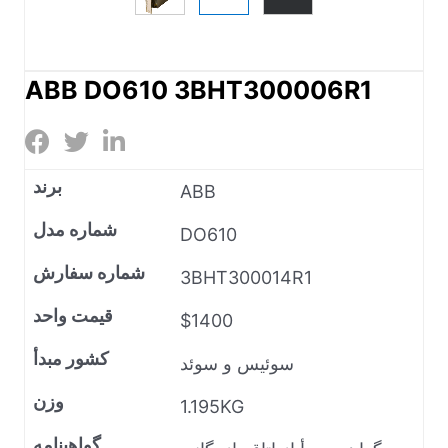
ABB DO610 3BHT300006R1
برند
ABB
شماره مدل
DO610
شماره سفارش
3BHT300014R1
قیمت واحد
$1400
کشور مبدأ
سوئیس و سوئد
وزن
1.195KG
گواهینامه