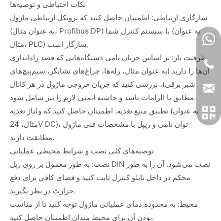
نکات احتیاطی و توصیه‌ها
سازگاری ارتباطی: اطمینان حاصل کنید که پروتکل ارتباطی ماژول
(به عنوان مثال، Profibus DP) با سیستم کنترل شما (به عنوان
مثال، PLC) سازگار است.
ظرفیت بار: بر اساس جریان نامی دستگاه‌هایی که قصد راه‌اندازی
آن‌ها را دارید (به عنوان مثال، رله‌ها، چراغ‌های نشانگر، سیم‌پیچ‌های
شیر برقی)، بررسی کنید که جریان خروجی ماژول در هر کانال
مطابق با الزامات باشد و حاشیه ایمنی لازم را نیز شامل شود.
تطبیق منبع تغذیه: اطمینان حاصل کنید که ولتاژ تغذیه (به عنوان
مثال، 24V DC)، توان نامی و ریپل با مشخصات فنی ماژول
مطابقت دارند.
توصیه‌های کلی نصب و شرایط محیطی عملیاتی
نصب: به طور معمول بر روی ریل DIN نصب می‌شود. آن را به طور
محکم در داخل تابلو کنترل ثابت کنید و فضای کافی برای دفع
حرارت در نظر بگیرید.
محیط: به محدوده دمای عملیاتی ماژول توجه کنید تا از مناسب
بودن آن برای محیط میدان اطمینان حاصل کنید.