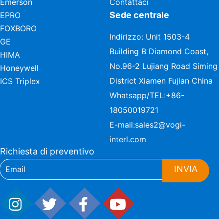
Emerson
Contattaci
Sede centrale
EPRO
FOXBORO
Indirizzo: Unit 1503-4
GE
Building B Diamond Coast,
HIMA
No.96-2 Lujiang Road Siming
Honeywell
District Xiamen Fujian China
ICS Triplex
Whatsapp/TEL:
+86-
18050019721
E-mail:
sales2@vogi-
interl.com
Richiesta di preventivo
INVIA