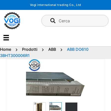
Vai
Vogi international trading Co., Ltd
al
contenuto
Cerca
Home
Prodotti
ABB
ABB DO610
3BHT300006R1