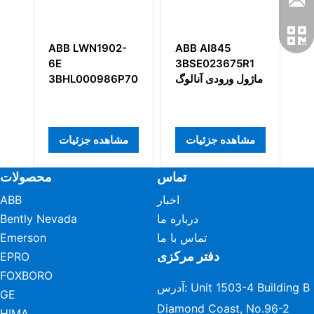
-
ABB LWN1902-
ABB AI845
A
6E
3BSE023675R1
U
3
ماژول ورودی آنالوگ
3BHL000986P7001
3
مشاهده جزئیات
مشاهده جزئیات
م
تماس
محصولات
اخبار
ABB
درباره ما
Bently Nevada
تماس با ما
Emerson
دفتر مرکزی
EPRO
FOXBORO
آدرس: Unit 1503-4 Building B
GE
Diamond Coast, No.96-2
HIMA