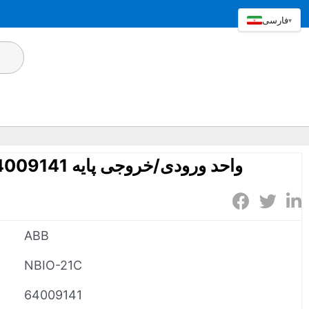
فارسی
▾
ABB NBIO-21C 64009141 واحد ورودی/خروجی پایه
ABB
NBIO-21C
64009141