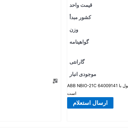
قیمت واحد
کشور مبدأ
وزن
گواهینامه
گارانتی
موجودی انبار
ABB NBIO-21C 64009141 یک واحد ورودی/خروجی پایه است. این محصول با NBIO-21CU جایگزین شده
است
ارسال استعلام