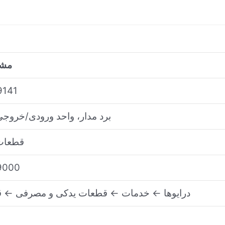
مش
9141
برد مدار، واحد ورودی/خروجی پ
قطعات
9000
درایوها ← خدمات ← قطعات یدکی و مصرفی ← 