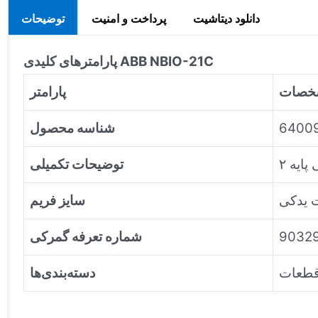
دانلود دیتاشیت
پرداخت و امنیت
توضیحات
پارامترهای کلیدی ABB NBIO-21C
خصات
پارامتر
6400
شناسه محصول
ایه ۲
توضیحات تکمیلی
 یدکی
سایز فریم
9032
شماره تعرفه گمرکی
قطعات
دسته‌بندی‌ها