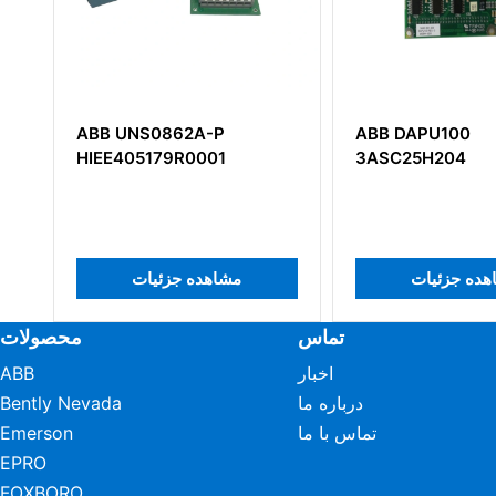
ABB UNS0862A-P
ABB DAPU100
HIEE405179R0001
3ASC25H204
هده جزئیات
مشاهده جزئیات
تماس
محصولات
اخبار
ABB
درباره ما
Bently Nevada
تماس با ما
Emerson
EPRO
FOXBORO