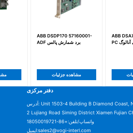
ABB DSDP170 57160001-
ABB DSAX
ی آنالوگ
ADF برد شمارش پالس
یات
مشاهده جزئیات
مشا
دفتر مرکزی
آدرس: Unit 1503-4 Building B Diamond Coast, No.96-
2 Lujiang Road Siming District Xiamen Fujian C
واتساپ/تلفن:
+86-18050019721
sales2@vogi-interl.com
ایمیل: