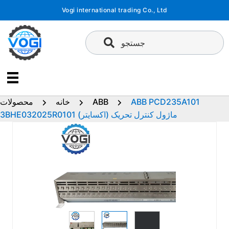
پرش
Vogi international trading Co., Ltd
به
محتوا
جستجو
ABB PCD235A101
ABB
خانه
محصولات
3BHE032025R0101 ماژول کنترل تحریک (اکسایتر)