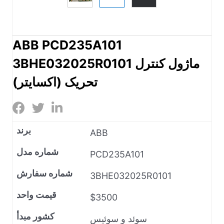
ABB PCD235A101
3BHE032025R0101 ماژول کنترل
تحریک (اکسایتر)
برند
ABB
شماره مدل
PCD235A101
شماره سفارش
3BHE032025R0101
قیمت واحد
$3500
کشور مبدأ
سوئد و سوئیس