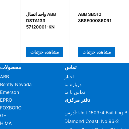
A
ABB SB510
واحد اتصال ABB
DSTA133
3BSE000860R1
5
57120001-KN
Co
مشاهده جزئیات
مشاهده جزئیات
م
تماس
محصولات
اخبار
ABB
درباره ما
Bently Nevada
تماس با ما
Emerson
دفتر مرکزی
EPRO
FOXBORO
آدرس: Unit 1503-4 Building B
GE
Diamond Coast, No.96-2
HIMA