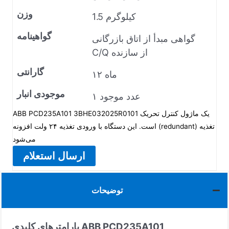
وزن
1.5 کیلوگرم
گواهینامه
گواهی مبدأ از اتاق بازرگانی
C/Q از سازنده
گارانتی
۱۲ ماه
موجودی انبار
۱ عدد موجود
ABB PCD235A101 3BHE032025R0101 یک ماژول کنترل تحریک
است. این دستگاه با ورودی تغذیه ۲۴ ولت افزونه (redundant) تغذیه
می‌شود
ارسال استعلام
توضیحات
پارامترهای کلیدی ABB PCD235A101