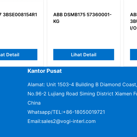
008154R1
ABB DSMB175 57360001-
ABB DSB
KG
3BUR0016
I/O S100
ail
Lihat Detail
Li
Kantor Pusat
Alamat: Unit 1503-4 Building B Diamond Coast
No.96-2 Lujiang Road Siming District Xiamen Fu
China
Whatsapp/TEL:
+86-18050019721
Email:
sales2@vogi-interl.com