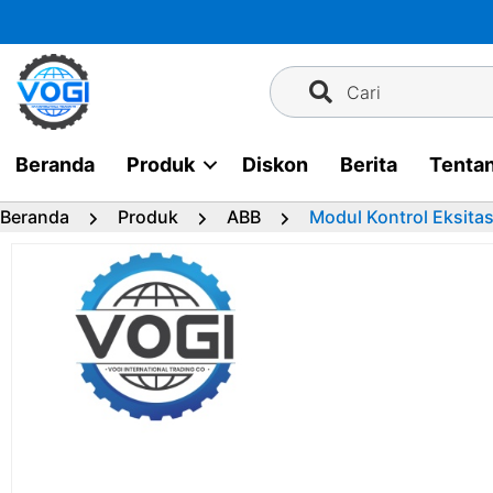
Langsung
ke
konten
Cari
Beranda
Produk
Diskon
Berita
Tenta
Beranda
Produk
ABB
Modul Kontrol Eksit