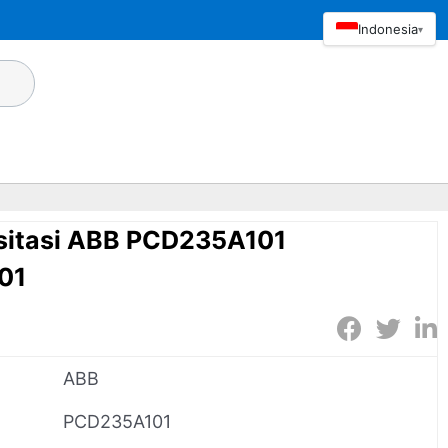
Indonesia
▾
ksitasi ABB PCD235A101
01
ABB
PCD235A101