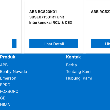
ABB BC820K01
ABB RC527 3BSE
3BSE071501R1 Unit
Interkoneksi RCU & CEX
Lihat Detail
Lihat Det
Produk
Kontak
ABB
Berita
Bently Nevada
Tentang Kami
Emerson
Hubungi Kami
EPRO
FOXBORO
GE
HIMA