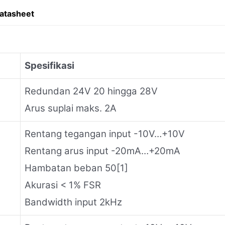
atasheet
Spesifikasi
Redundan 24V 20 hingga 28V
Arus suplai maks. 2A
Rentang tegangan input -10V…+10V
Rentang arus input -20mA…+20mA
Hambatan beban 50[1]
Akurasi < 1% FSR
Bandwidth input 2kHz