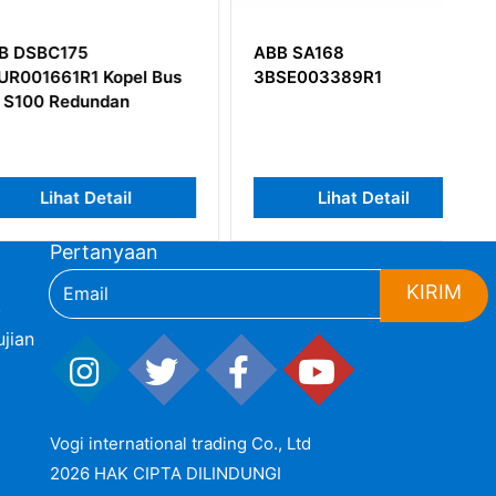
C175
ABB SA168
61R1 Kopel Bus
3BSE003389R1
 Redundan
hat Detail
Lihat Detail
Pertanyaan
KIRIM
,
jian
Vogi international trading Co., Ltd
2026 HAK CIPTA DILINDUNGI