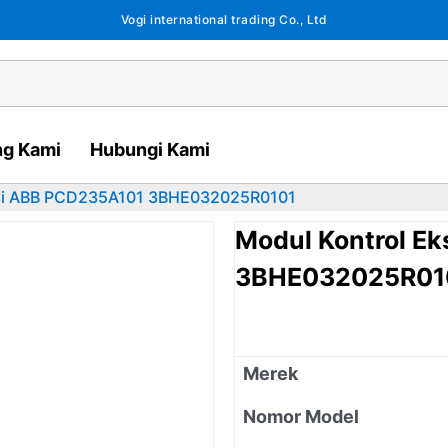
Vogi international trading Co., Ltd
ng Kami
Hubungi Kami
asi ABB PCD235A101 3BHE032025R0101
Modul Kontrol E
3BHE032025R01
Merek
Nomor Model