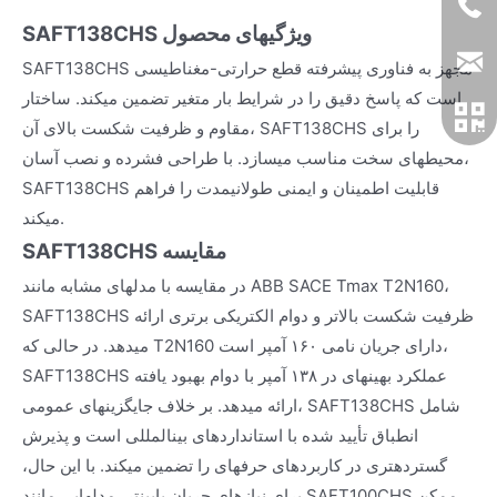
SAFT138CHS ویژگیهای محصول
SAFT138CHS مجهز به فناوری پیشرفته قطع حرارتی-مغناطیسی
است که پاسخ دقیق را در شرایط بار متغیر تضمین میکند. ساختار
مقاوم و ظرفیت شکست بالای آن، SAFT138CHS را برای
محیطهای سخت مناسب میسازد. با طراحی فشرده و نصب آسان،
SAFT138CHS قابلیت اطمینان و ایمنی طولانیمدت را فراهم
میکند.
SAFT138CHS مقایسه
در مقایسه با مدلهای مشابه مانند ABB SACE Tmax T2N160،
SAFT138CHS ظرفیت شکست بالاتر و دوام الکتریکی برتری ارائه
میدهد. در حالی که T2N160 دارای جریان نامی ۱۶۰ آمپر است،
SAFT138CHS عملکرد بهینهای در ۱۳۸ آمپر با دوام بهبود یافته
ارائه میدهد. بر خلاف جایگزینهای عمومی، SAFT138CHS شامل
انطباق تأیید شده با استانداردهای بینالمللی است و پذیرش
گستردهتری در کاربردهای حرفهای را تضمین میکند. با این حال،
برای نیازهای جریان پایینتر، مدلهایی مانند SAFT100CHS ممکن