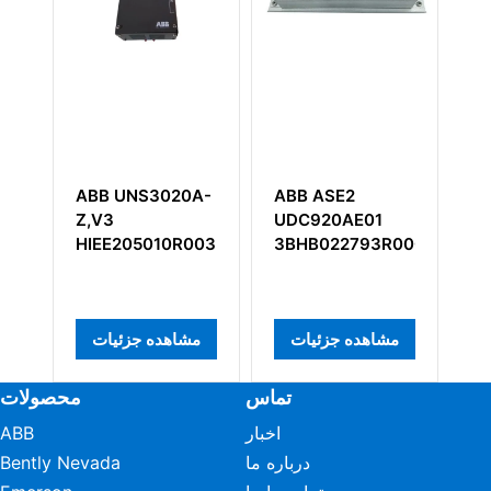
ABB UNS3020A-
ABB ASE2
ABB 87T
Z,V3
UDC920AE01
GKWE857
HIEE205010R003
3BHB022793R0001
 جزئیات
مشاهده جزئیات
مشاهده جزئیات
تماس
محصولات
اخبار
ABB
درباره ما
Bently Nevada