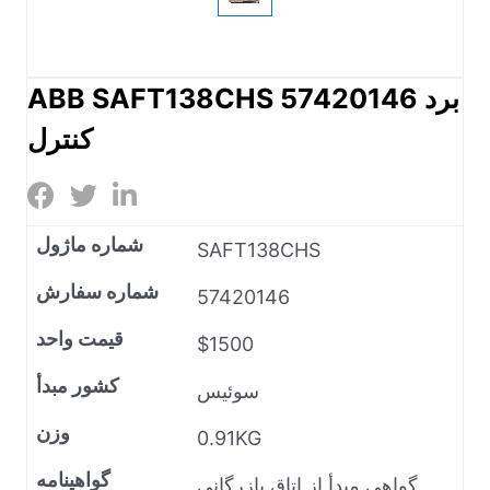
ABB SAFT138CHS 57420146 برد
کنترل
شماره ماژول
SAFT138CHS
شماره سفارش
57420146
قیمت واحد
$1500
کشور مبدأ
سوئیس
وزن
0.91KG
گواهینامه
گواهی مبدأ از اتاق بازرگانی