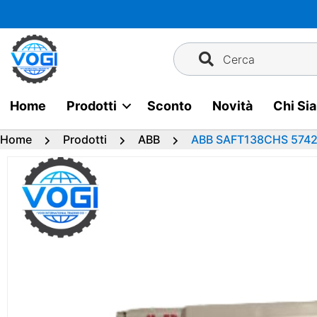
Vai
al
contenuto
Cerca
Home
Prodotti
Sconto
Novità
Chi Si
Home
Prodotti
ABB
ABB SAFT138CHS 5742