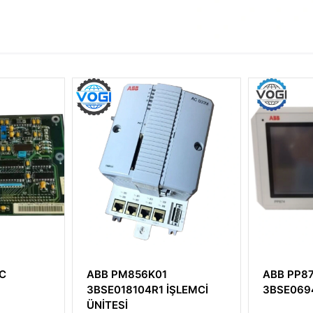
BB PM856K01
ABB PP874M
BSE018104R1 İŞLEMCİ
3BSE069466-600
NİTESİ