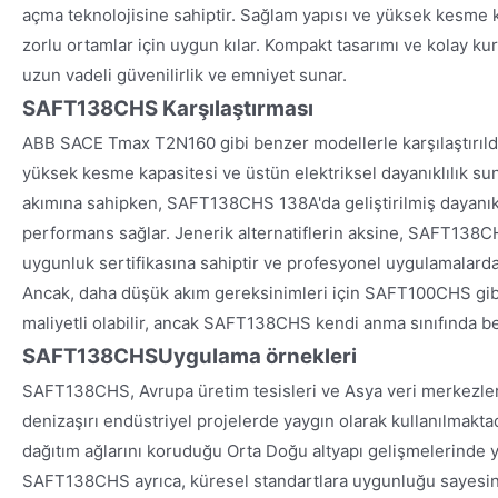
açma teknolojisine sahiptir. Sağlam yapısı ve yüksek kesme
zorlu ortamlar için uygun kılar. Kompakt tasarımı ve kolay 
uzun vadeli güvenilirlik ve emniyet sunar.
SAFT138CHS Karşılaştırması
ABB SACE Tmax T2N160 gibi benzer modellerle karşılaştırı
yüksek kesme kapasitesi ve üstün elektriksel dayanıklılık 
akımına sahipken, SAFT138CHS 138A'da geliştirilmiş dayanıkl
performans sağlar. Jenerik alternatiflerin aksine, SAFT138CH
uygunluk sertifikasına sahiptir ve profesyonel uygulamalarda
Ancak, daha düşük akım gereksinimleri için SAFT100CHS gi
maliyetli olabilir, ancak SAFT138CHS kendi anma sınıfında be
SAFT138CHS
Uygulama örnekleri
SAFT138CHS, Avrupa üretim tesisleri ve Asya veri merkezler
denizaşırı endüstriyel projelerde yaygın olarak kullanılmaktadır
dağıtım ağlarını koruduğu Orta Doğu altyapı gelişmelerinde y
SAFT138CHS ayrıca, küresel standartlara uygunluğu sayesin