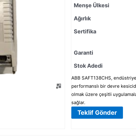
Menşe Ülkesi
Ağırlık
Sertifika
Garanti
Stok Adedi
ABB SAFT138CHS, endüstriyel v
performanslı bir devre kesicidi
olmak üzere çeşitli uygulamala
sağlar.
Teklif Gönder