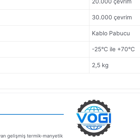
20.000 çevrim
30.000 çevrim
Kablo Pabucu
-25°C ile +70°C
2,5 kg
an gelişmiş termik-manyetik