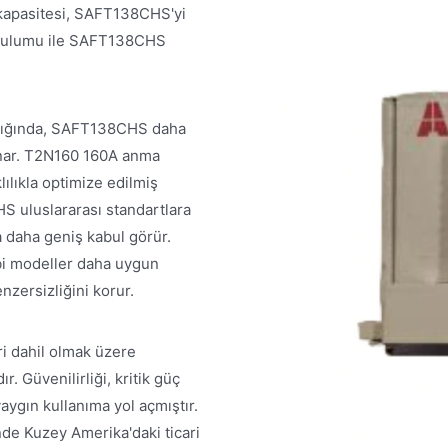
 kapasitesi, SAFT138CHS'yi
kurulumu ile SAFT138CHS
ldığında, SAFT138CHS daha
sunar. T2N160 160A anma
ılıkla optimize edilmiş
S uluslararası standartlara
 daha geniş kabul görür.
bi modeller daha uygun
nzersizliğini korur.
i dahil olmak üzere
. Güvenilirliği, kritik güç
aygın kullanıma yol açmıştır.
de Kuzey Amerika'daki ticari