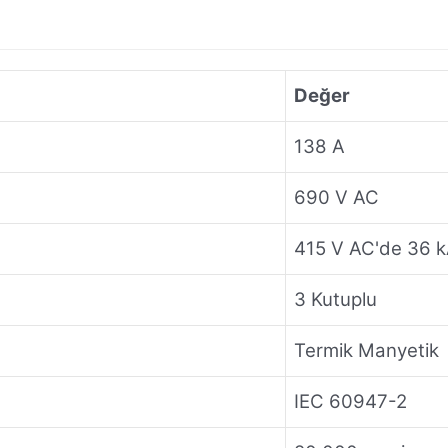
Değer
138 A
690 V AC
415 V AC'de 36 
3 Kutuplu
Termik Manyetik
IEC 60947-2