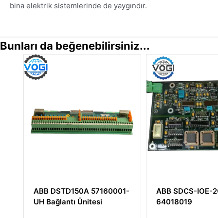
bina elektrik sistemlerinde de yaygındır.
Bunları da beğenebilirsiniz...
D150A 57160001-
ABB SDCS-IOE-2C
A
tı Ünitesi
64018019
3
Ü