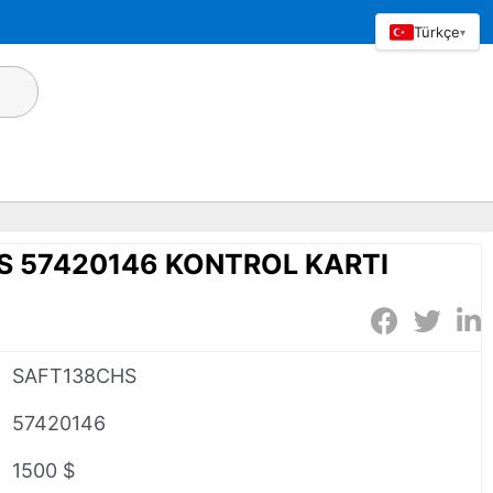
Türkçe
▾
S 57420146 KONTROL KARTI
SAFT138CHS
57420146
1500 $