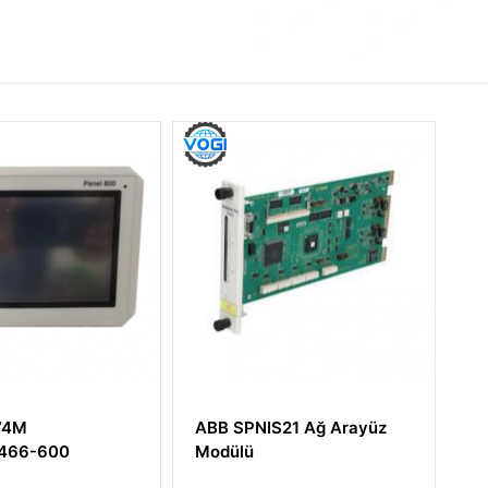
ABB SPNIS21 Ağ Arayüz
ABB Bailey IMMPI01
Modülü
İşlevli İşlemci Arabiri