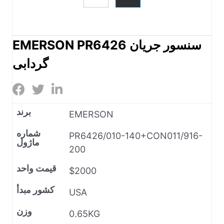
EMERSON PR6426 سنسور جریان
گردابی
برند
EMERSON
شماره
PR6426/010-140+CON011/916-
ماژول
200
قیمت واحد
$2000
کشور مبدأ
USA
وزن
0.65KG