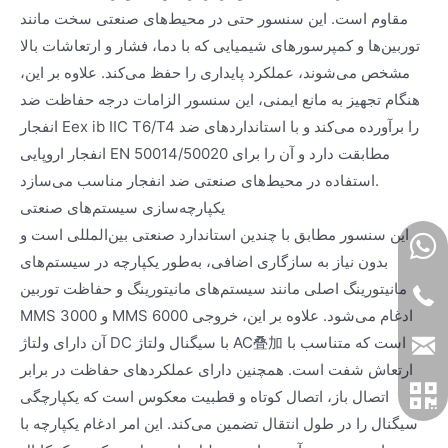
مقاوم است. این سنسور حتی در محیط‌های صنعتی سخت مانند
توربین‌ها و کمپرسورهای شیمیایی که با دما، فشار و ارتعاشات بالا
مشخص می‌شوند، عملکرد پایداری را حفظ می‌کند. علاوه بر این،
هنگام تجهیز به مانع ایمنی، این سنسور الزامات درجه حفاظت ضد
انفجار Eex ib IIC T6/T4 را برآورده می‌کند و با استانداردهای ضد
انفجار اروپایی EN 50014/50020 مطابقت دارد و آن را برای
استفاده در محیط‌های صنعتی ضد انفجار مناسب می‌سازد.
یکپارچه‌سازی سیستم‌های صنعتی
این سنسور مطابق با چندین استاندارد صنعتی بین‌المللی است و
بدون نیاز به سازگاری اضافی، به‌طور یکپارچه در سیستم‌های
مانیتورینگ اصلی مانند سیستم‌های مانیتورینگ و حفاظت توربین
MMS 3000 و MMS 6000 ادغام می‌شود. علاوه بر این، خروجی
آن دارای ولتاژ DC با سیگنال ولتاژ AC叠加 است که متناسب با
ارتعاش شفت است. همچنین دارای عملکردهای حفاظت در برابر
اتصال باز، اتصال کوتاه و قطبیت معکوس است که یکپارچگی
سیگنال را در طول انتقال تضمین می‌کند. این امر ادغام یکپارچه با