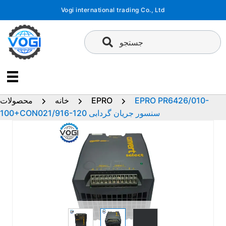
پرش
Vogi international trading Co., Ltd
به
محتوا
جستجو
EPRO PR6426/010-
EPRO
خانه
محصولات
100+CON021/916-120 سنسور جریان گردابی