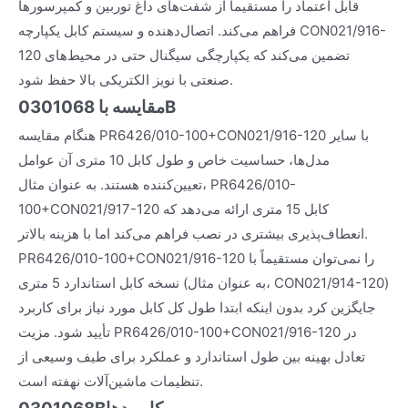
قابل اعتماد را مستقیماً از شفت‌های داغ توربین و کمپرسورها
فراهم می‌کند. اتصال‌دهنده و سیستم کابل یکپارچه CON021/916-
120 تضمین می‌کند که یکپارچگی سیگنال حتی در محیط‌های
صنعتی با نویز الکتریکی بالا حفظ شود.
مقایسه با 0301068B
هنگام مقایسه PR6426/010-100+CON021/916-120 با سایر
مدل‌ها، حساسیت خاص و طول کابل 10 متری آن عوامل
تعیین‌کننده هستند. به عنوان مثال، PR6426/010-
100+CON021/917-120 کابل 15 متری ارائه می‌دهد که
انعطاف‌پذیری بیشتری در نصب فراهم می‌کند اما با هزینه بالاتر.
PR6426/010-100+CON021/916-120 را نمی‌توان مستقیماً با
نسخه کابل استاندارد 5 متری (به عنوان مثال، CON021/914-120)
جایگزین کرد بدون اینکه ابتدا طول کل کابل مورد نیاز برای کاربرد
تأیید شود. مزیت PR6426/010-100+CON021/916-120 در
تعادل بهینه بین طول استاندارد و عملکرد برای طیف وسیعی از
تنظیمات ماشین‌آلات نهفته است.