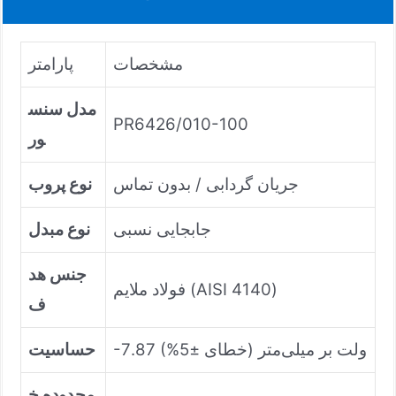
مشخصات
پارامتر
مدل سنس
PR6426/010-100
ور
جریان گردابی / بدون تماس
نوع پروب
جابجایی نسبی
نوع مبدل
جنس هد
فولاد ملایم (AISI 4140)
ف
-7.87 ولت بر میلی‌متر (خطای ±5%)
حساسیت
محدوده خ