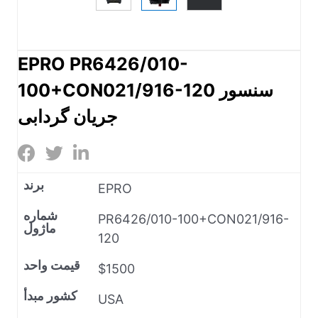
EPRO PR6426/010-
100+CON021/916-120 سنسور
جریان گردابی
برند
EPRO
شماره
PR6426/010-100+CON021/916-
ماژول
120
قیمت واحد
$1500
کشور مبدأ
USA