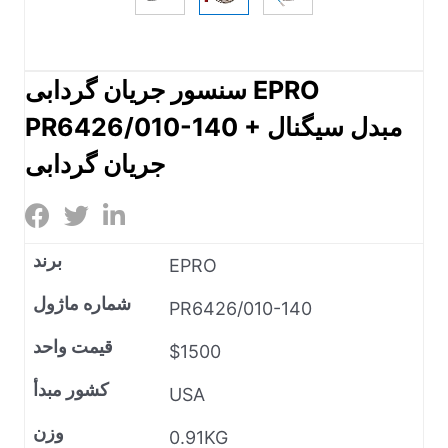
سنسور جریان گردابی EPRO
PR6426/010-140 + مبدل سیگنال
جریان گردابی
برند
EPRO
شماره ماژول
PR6426/010-140
قیمت واحد
$1500
کشور مبدأ
USA
وزن
0.91KG