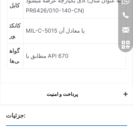
ادی یکپارچه عرضه میشود (به عنوان مثال
کابل
PR6426/010-140-CN)
کانکت
MIL-C-5015 یا معادل آن
ور
گواه
مطابق با API 670
ی‌ها
پرداخت و امنیت
جزئیات: