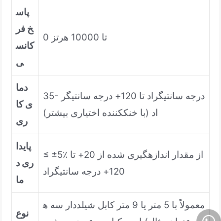
پاس
خ فر
0 تا 10000 هرتز
کانس
ی
دما
35- درجه سانتیگراد تا 120+ درجه سانتیگر
ی کا
اد (با خنککننده اختیاری بیشتر)
ری
پایدا
≤ ±5٪ از مقدار اندازهگیری شده از 20+ تا
ری د
120+ درجه سانتیگراد
ما
معمولاً با 5 متر یا 9 متر کابل شیلددار سه ه
نوع