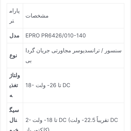
پارام
مشخصات
تر
EPRO PR6426/010-140
مدل
سنسور / ترانسدیوسر مجاورتی جریان گردا
نوع
بی
ولتاژ
18- تا 26- ولت DC
تغذی
ه
سیگ
2- تا 18- ولت DC (تقریباً 22.5- ولت DC
نال
کلکتور باز)
خرو