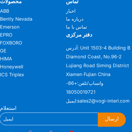
تماس
محصولات
اخبار
ABB
درباره ما
Bently Nevada
تماس با ما
Emerson
دفتر مرکزی
EPRO
FOXBORO
آدرس: Unit 1503-4 Building B
GE
Diamond Coast, No.96-2
HIMA
Lujiang Road Siming District
Honeywell
Xiamen Fujian China
ICS Triplex
واتساپ/تلفن:
+86-
18050019721
sales2@vogi-interl.com
ایمیل:
استعلام
ارسال