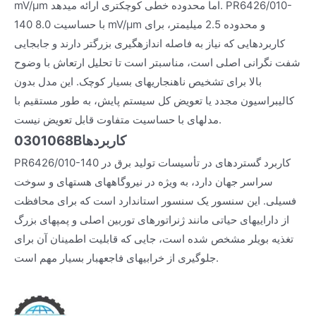
mV/µm اما محدوده خطی کوچکتری ارائه میدهد. PR6426/010-
140 با حساسیت 8.0 mV/µm و محدوده 2.5 میلیمتر، برای
کاربردهایی که نیاز به فاصله اندازهگیری بزرگتر دارند و جابجایی
شفت نگرانی اصلی است، مناسبتر است تا تحلیل ارتعاش با وضوح
بالا برای تشخیص ناهنجاریهای بسیار کوچک. این مدل بدون
کالیبراسیون مجدد یا تعویض کل سیستم پایش، به طور مستقیم با
مدلهای با حساسیت متفاوت قابل تعویض نیست.
کاربردها
0301068B
PR6426/010-140 کاربرد گستردهای در تأسیسات تولید برق در
سراسر جهان دارد، به ویژه در نیروگاههای هستهای و سوخت
فسیلی. این سنسور یک سنسور استاندارد است که برای محافظت
از داراییهای حیاتی مانند ژنراتورهای توربین اصلی و پمپهای بزرگ
تغذیه بویلر مشخص شده است، جایی که قابلیت اطمینان آن برای
جلوگیری از خرابیهای فاجعهبار بسیار مهم است.