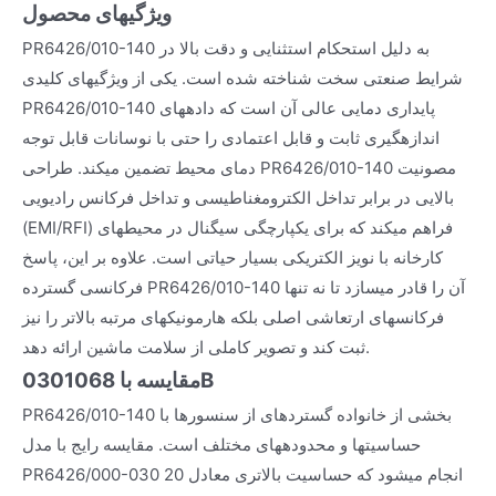
ویژگیهای محصول
PR6426/010-140 به دلیل استحکام استثنایی و دقت بالا در
شرایط صنعتی سخت شناخته شده است. یکی از ویژگیهای کلیدی
PR6426/010-140 پایداری دمایی عالی آن است که دادههای
اندازهگیری ثابت و قابل اعتمادی را حتی با نوسانات قابل توجه
دمای محیط تضمین میکند. طراحی PR6426/010-140 مصونیت
بالایی در برابر تداخل الکترومغناطیسی و تداخل فرکانس رادیویی
(EMI/RFI) فراهم میکند که برای یکپارچگی سیگنال در محیطهای
کارخانه با نویز الکتریکی بسیار حیاتی است. علاوه بر این، پاسخ
فرکانسی گسترده PR6426/010-140 آن را قادر میسازد تا نه تنها
فرکانسهای ارتعاشی اصلی بلکه هارمونیکهای مرتبه بالاتر را نیز
ثبت کند و تصویر کاملی از سلامت ماشین ارائه دهد.
مقایسه با 0301068B
PR6426/010-140 بخشی از خانواده گستردهای از سنسورها با
حساسیتها و محدودههای مختلف است. مقایسه رایج با مدل
PR6426/000-030 انجام میشود که حساسیت بالاتری معادل 20