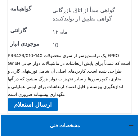
گواهینامه
گواهی مبدأ از اتاق بازرگانی
گواهی تطبیق از تولیدکننده
گارانتی
۱۲ ماه
موجودی انبار
10
PR6426/010-140 یک ترانسدیوسر از سری محصولات EPRO
GmbH است که عمدتاً برای پایش ارتعاشات در ماشینآلات دوار حیاتی
طراحی شده است. کاربردهای اصلی آن شامل توربینهای گازی و
بخاری، کمپرسورها و سایر تجهیزات دوار بزرگ میشود که در آنها
اندازهگیری پیوسته و قابل اعتماد ارتعاشات برای ایمنی عملیاتی و
نگهداری پیشبینانه ضروری است.
ارسال استعلام
مشخصات فنی