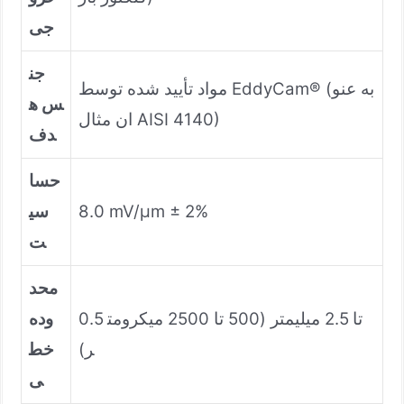
جی
جن
مواد تأیید شده توسط EddyCam® (به عنو
س ه
ان مثال AISI 4140)
دف
حسا
8.0 mV/µm ± 2%
سی
ت
محد
0.5 تا 2.5 میلیمتر (500 تا 2500 میکرومت
وده
ر)
خط
ی