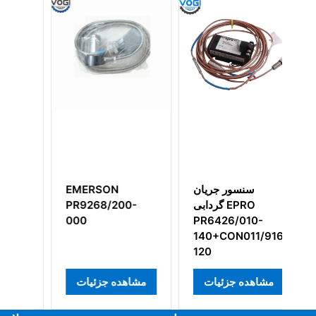
E
سنسور جریان
EMERSON
0
P
گردابی EPRO
PR9268/200-
000
PR6426/010-
1
ور جریان
140+CON011/916-
بی
120
مشاهده جزئیات
مشاهده جزئیات
م