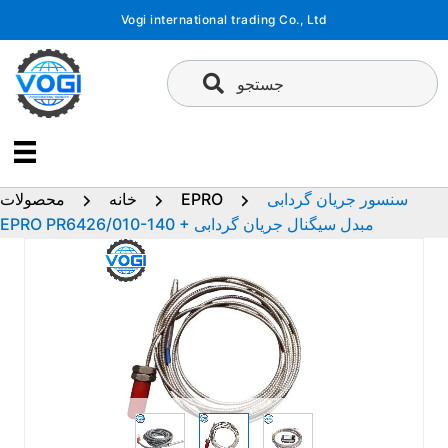
پرش
Vogi international trading Co., Ltd
به
محتوا
جستجو
سنسور جریان گردابی
EPRO
خانه
محصولات
EPRO PR6426/010-140 + مبدل سیگنال جریان گردابی