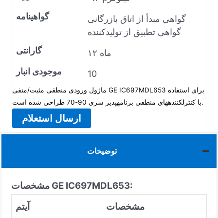
گواهینامه
گواهی مبدأ از اتاق بازرگانی
گواهی تطبیق از تولیدکننده
گارانتی
۱۲ ماه
موجودی انبار
10
ماژول ورودی منطقی مثبت/منفی GE IC697MDL653 برای استفاده
با کنترلکنندههای منطقی برنامهپذیر سری 90-70 طراحی شده است.
ارسال استعلام
توضیحات
مشخصات GE IC697MDL653:
مشخصات
آیتم