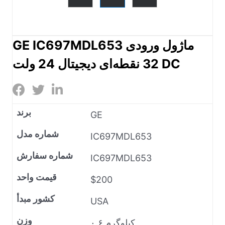
GE IC697MDL653 ماژول ورودی
32 نقطه‌ای دیجیتال 24 ولت DC
برند
GE
شماره مدل
IC697MDL653
شماره سفارش
IC697MDL653
قیمت واحد
$200
کشور مبدأ
USA
وزن
۰.۶ کیلوگرم