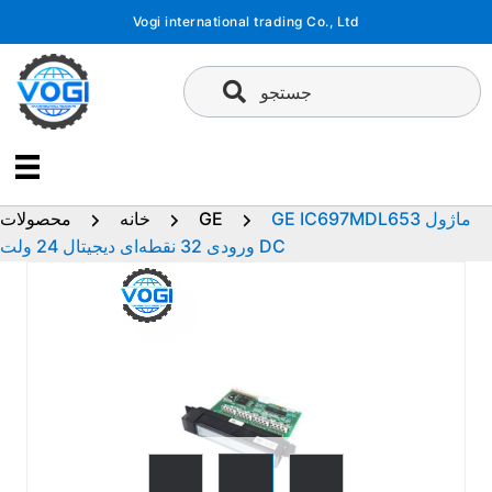
پرش
Vogi international trading Co., Ltd
به
محتوا
جستجو
GE IC697MDL653 ماژول
GE
خانه
محصولات
ورودی 32 نقطه‌ای دیجیتال 24 ولت DC