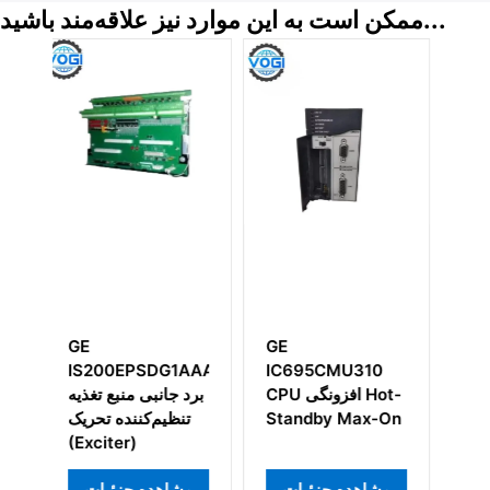
ممکن است به این موارد نیز علاقه‌مند باشید...
GE
GE
GE
A
IC695CMU310
IS200RAPAG1BCA
IC6
 اصلی
برد رابط درایو/منبع
CPU افزونگی Hot-
ه‌شده
پل
Standby Max-On
ات
مشاهده جزئیات
مشاهده جزئیات