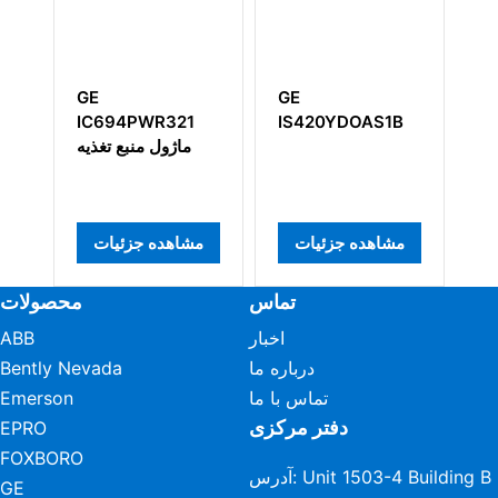
GE
GE
PWR321
IS420YDOAS1B
IS400TDBTH6A
IS400TDBTH6AEF
ماژول من
مشاهده جزئیات
مشاهده جزئیات
مشاهده جز
تماس
محصولات
اخبار
ABB
درباره ما
Bently Nevada
تماس با ما
Emerson
دفتر مرکزی
EPRO
FOXBORO
آدرس: Unit 1503-4 Building B
GE