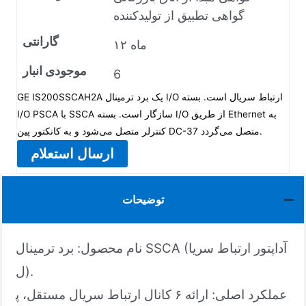
گواهی تطبیق از تولیدکننده
گارانتی
۱۲ ماه
موجودی انبار
6
GE IS200SSCAH2A یک برد ترمینال I/O ارتباط سریال است. بسته
I/O PSCA با SSCA سازگار است. بسته I/O از طریق Ethernet به
کنترلر متصل می‌شود و به کانکتور پین DC-37 متصل می‌گردد.
ارسال استعلام
توضیحات
نام محصول: برد ترمینال SSCA (آداپتور ارتباط سریا
ل).
عملکرد اصلی: ارائه ۶ کانال ارتباط سریال مستقل، پ