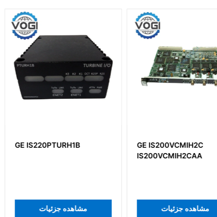
B
GE IS200VCMIH2C
GE DS20
IS200VCMIH2CAA
DS200EX
ات
مشاهده جزئیات
مشا