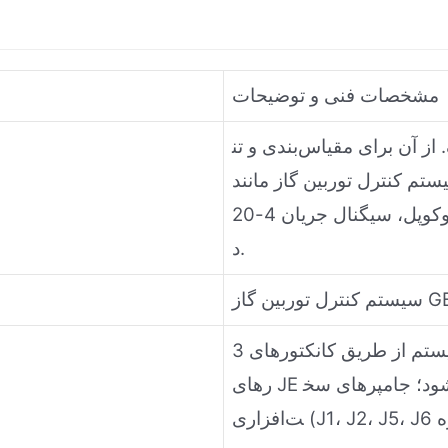
مشخصات فنی و توضیحات
از آن برای مقیاس‌بندی و تن
رل توربین گاز مانند LVDT، سروو
ولو، ترموکوپل، سیگنال جریان 4-20mA، سیگنال ارتعاش و غیره استفاده می‌شو
د.
ارتباط با گذرگاه داده سیستم از طریق کانکتورهای 3PL برقرار می‌شود؛ از کانکتو
رهای JE برای مدیریت سیگنال‌های ژنراتور و خط استفاده می‌شود؛ جامپرهای سخ
ت‌افزاری (J1، J2، J5، J6 و غیره) برای پیکربندی محدوده جریان خروجی استفاده