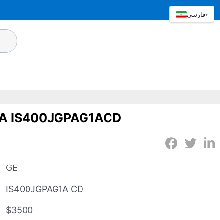
فارسی
▾
1A IS400JGPAG1ACD
GE
IS400JGPAG1A CD
$3500