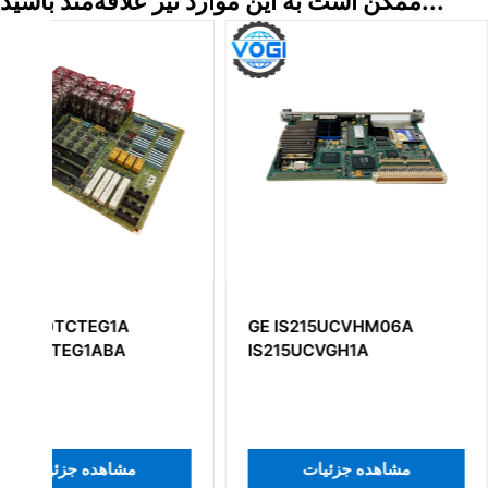
ممکن است به این موارد نیز علاقه‌مند باشید...
GE IS215UCVHM06A
GE IS220PTURH1
IS215UCVGH1A
هده جزئیات
مشاهده جزئیات