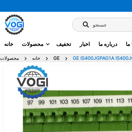
پرش
به
محتوا
جستجو
ما
درباره ما
اخبار
تخفیف
محصولات
خانه
GE IS400JGPAG1A IS400
GE
خانه
محصولات