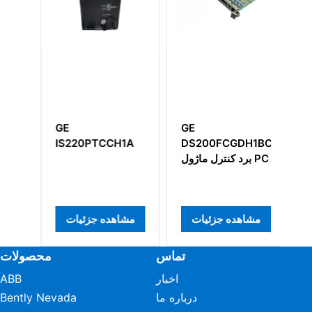
21
GE
GE
G
با
DS200FCGDH1BCA
IS220PTCCH1A
لا
برد کنترل ماژول PC
مشاهده جزئیات
مشاهده جزئیات
م
تماس
محصولات
اخبار
ABB
درباره ما
Bently Nevada