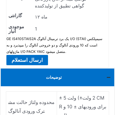
گواهی تطبیق از تولیدکننده
گارانتی
۱۲ ماه
موجودی
1
انبار
GE IS410STAIS2A یک برد ترمینال آنالوگ I/O (STAI) سیمپلکس
است که 10 ورودی آنالوگ و دو خروجی آنالوگ را میپذیرد و به
ماژولهای I/O PACK YAIC متصل میشود.
ارسال استعلام
توضیحات
± 5 ولت (±2 ولت CM
محدوده ولتاژ حالت مش
R برای ورودیهای ± 10 و
ترک ورودی آنالوگ